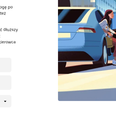
rogę po
 też
ć dłuższy
z
kierowca