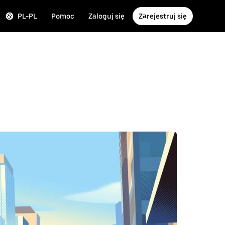
PL-PL
Pomoc
Zaloguj się
Zarejestruj się