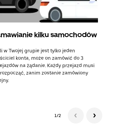
mawianie kilku samochodów
Uber Shu
li w Twojej grupie jest tylko jeden
Opcja Shutt
ściciel konta, może on zamówić do 3
trasach lot
ejazdów na żądanie. Każdy przejazd musi
miejscach w
 rozpocząć, zanim zostanie zamówiony
ejny.
Zobacz dost
1/2