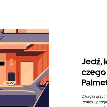
Jedź, 
czego 
Palme
Osiągaj przych
Realizuj przej