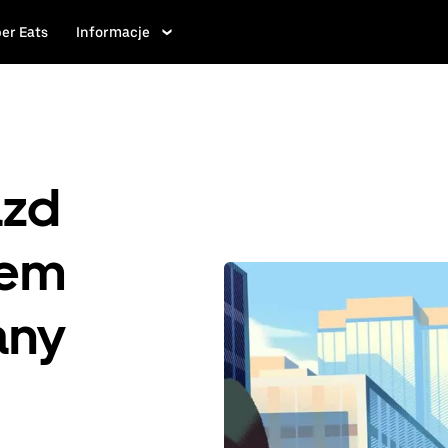
er Eats
Informacje
azd
iem
any