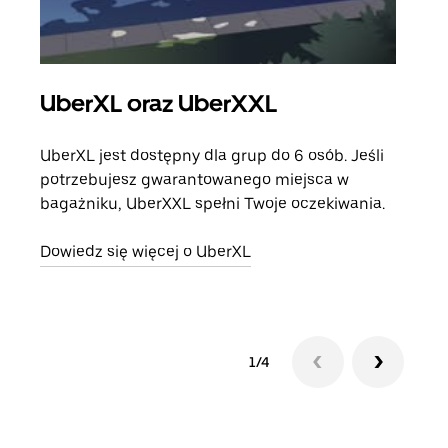
UberXL oraz UberXXL
Pr
UberXL jest dostępny dla grup do 6 osób. Jeśli
Gdy 
potrzebujesz gwarantowanego miejsca w
prze
bagażniku, UberXXL spełni Twoje oczekiwania.
doda
Dowiedz się więcej o UberXL
Dowi
1/4