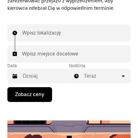
zarezerwować przejazd z wyprzedzeniem, aby
kierowca odebrał Cię w odpowiednim terminie.
Wpisz lokalizację
Wpisz miejsce docelowe
Data
Godzina
Teraz
Naciśnij
Zobacz ceny
klawisz
strzałki
w dół,
aby
przejść
do
kalendarza
i wybrać