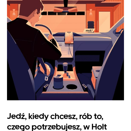
datę.
Naciśnij
klawisz
„Escape”,
aby
zamknąć
kalendarz.
Jedź, kiedy chcesz, rób to,
czego potrzebujesz, w Holt