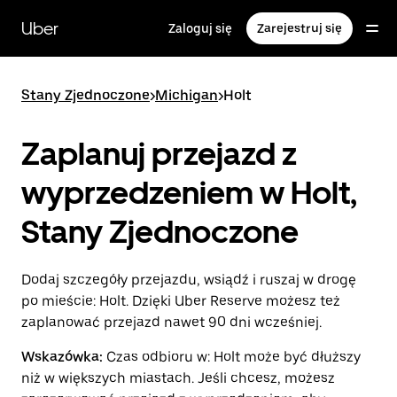
Przejdź
do
Uber
Zaloguj się
Zarejestruj się
głównej
zawartości
Stany Zjednoczone
>
Michigan
>
Holt
Zaplanuj przejazd z
wyprzedzeniem w Holt,
Stany Zjednoczone
Dodaj szczegóły przejazdu, wsiądź i ruszaj w drogę
po mieście: Holt. Dzięki Uber Reserve możesz też
zaplanować przejazd nawet 90 dni wcześniej.
Wskazówka:
Czas odbioru w: Holt może być dłuższy
niż w większych miastach. Jeśli chcesz, możesz