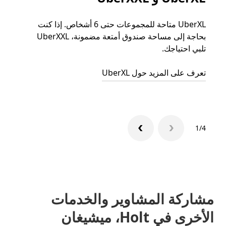
UberXL متاحة للمجموعات حتى 6 أشخاص. إذا كنت
عند دع
بحاجة إلى مساحة صندوق أمتعة مضمونة، UberXXL
الجما
تلبي احتياجك.
التوصي
تعرف على المزيد حول UberXL
تعرّف 
1/4
مشاركة المشاوير والخدمات
الأخرى في Holt، ميشيغان