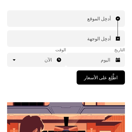
أدخِل الموقع
أدخِل الوجهة
التاريخ
الوقت
الآن
اضغط
اطَّلِع على الأسعار
على
مفتاح
السهم
المتجه
للأسفل
لاستخدام
التقويم
واختيار
التاريخ.
اضغط