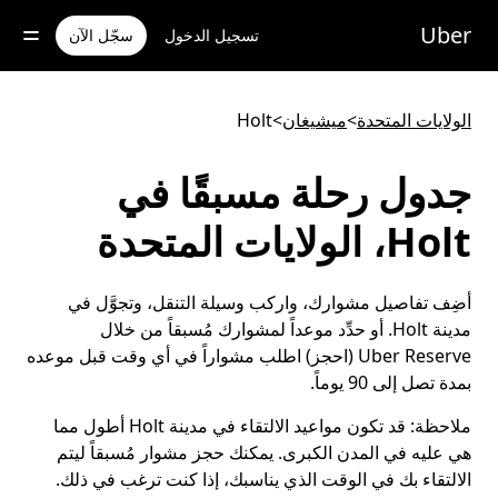
خطٍ
لوصول
Uber
تسجيل الدخول
سجّل الآن
لى
لمحتوى
لرئيسي
الولايات المتحدة
>
ميشيغان
>
Holt
جدول رحلة مسبقًا في
Holt، الولايات المتحدة
أضِف تفاصيل مشوارك، واركب وسيلة التنقل، وتجوَّل في
مدينة Holt. أو حدِّد موعداً لمشوارك مُسبقاً من خلال
Uber Reserve (احجز) اطلب مشواراً في أي وقت قبل موعده
بمدة تصل إلى 90 يوماً.
ملاحظة:
قد تكون مواعيد الالتقاء في مدينة Holt أطول مما
هي عليه في المدن الكبرى. يمكنك حجز مشوار مُسبقاً ليتم
الالتقاء بك في الوقت الذي يناسبك، إذا كنت ترغب في ذلك.