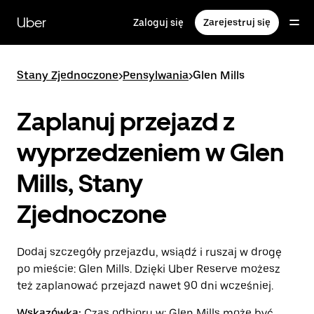
Przejdź
do
Uber
Zaloguj się
Zarejestruj się
głównej
zawartości
Stany Zjednoczone
>
Pensylwania
>
Glen Mills
Zaplanuj przejazd z
wyprzedzeniem w Glen
Mills, Stany
Zjednoczone
Dodaj szczegóły przejazdu, wsiądź i ruszaj w drogę
po mieście: Glen Mills. Dzięki Uber Reserve możesz
też zaplanować przejazd nawet 90 dni wcześniej.
Wskazówka:
Czas odbioru w: Glen Mills może być