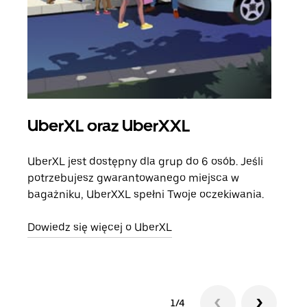
UberXL oraz UberXXL
Pr
UberXL jest dostępny dla grup do 6 osób. Jeśli
Gdy 
potrzebujesz gwarantowanego miejsca w
prze
bagażniku, UberXXL spełni Twoje oczekiwania.
doda
Dowiedz się więcej o UberXL
Dowi
1/4