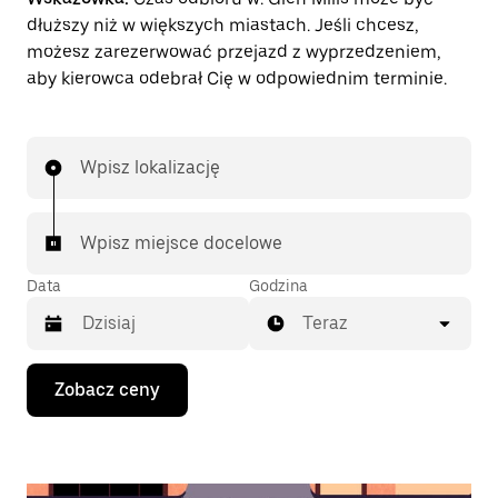
dłuższy niż w większych miastach. Jeśli chcesz,
możesz zarezerwować przejazd z wyprzedzeniem,
aby kierowca odebrał Cię w odpowiednim terminie.
Wpisz lokalizację
Wpisz miejsce docelowe
Data
Godzina
Teraz
Naciśnij
Zobacz ceny
klawisz
strzałki
w dół,
aby
przejść
do