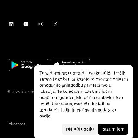
To web-mjesto upotrebljava kolačiće trećih
strana kako bi ti prikazalo relevantne oglase i
omogućilo prilagodbu pamteći tvoju
lokaciju. Te kolačiće možeš isključiti
©
2026
Uber Technologies Inc.
odabirom gumba „Isključi” u nastavku. Ako
imaš Uber račun, možeš odustati od
„prodaje” ili „dijeljenja” svojih podataka
ovdje
.
Privatnost
Pristupačnost
Uvjeti
Isključi opciju
Razumijem