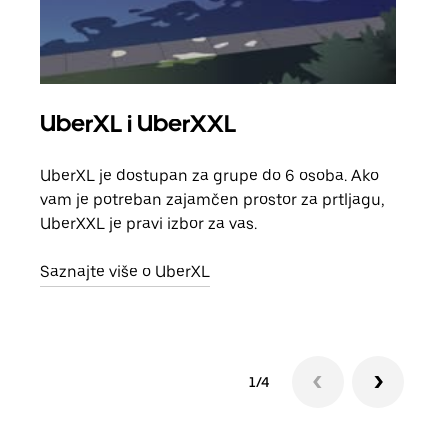
UberXL i UberXXL
Gr
UberXL je dostupan za grupe do 6 osoba. Ako
Kada 
vam je potreban zajamčen prostor za prtljagu,
grup
UberXXL je pravi izbor za vas.
vlast
Saznajte više o UberXL
Sazn
1/4