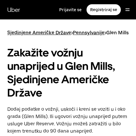
Preskoči
na
Uber
Prijavite se
Registriraj se
glavni
sadržaj
Sjedinjene Američke Države
>
Pennsylvanije
>
Glen Mills
Zakažite vožnju
unaprijed u Glen Mills,
Sjedinjene Američke
Države
Dodaj podatke o vožnji, uskoči i kreni se voziti u i oko
grada (Glen Mills). Ili ugovori vožnju unaprijed putem
usluge Uber Reserve. Vožnju možeš zatražiti u bilo
kojem trenutku do 90 dana unaprijed.