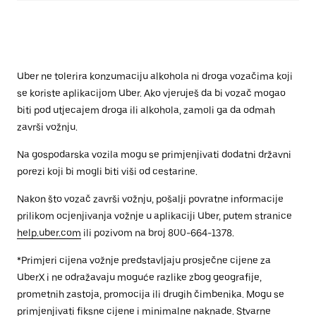
Uber ne tolerira konzumaciju alkohola ni droga vozačima koji
se koriste aplikacijom Uber. Ako vjeruješ da bi vozač mogao
biti pod utjecajem droga ili alkohola, zamoli ga da odmah
završi vožnju.
Na gospodarska vozila mogu se primjenjivati dodatni državni
porezi koji bi mogli biti viši od cestarine.
Nakon što vozač završi vožnju, pošalji povratne informacije
prilikom ocjenjivanja vožnje u aplikaciji Uber, putem stranice
help.uber.com
ili pozivom na broj 800-664-1378.
*Primjeri cijena vožnje predstavljaju prosječne cijene za
UberX i ne odražavaju moguće razlike zbog geografije,
prometnih zastoja, promocija ili drugih čimbenika. Mogu se
primjenjivati fiksne cijene i minimalne naknade. Stvarne