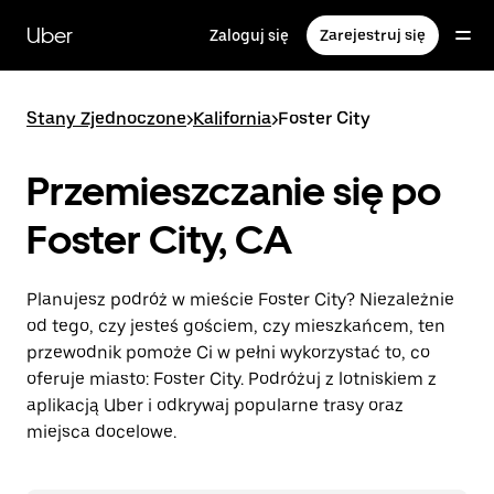
Przejdź
do
Uber
Zaloguj się
Zarejestruj się
głównej
zawartości
Stany Zjednoczone
>
Kalifornia
>
Foster City
Przemieszczanie się po
Foster City, CA
Planujesz podróż w mieście Foster City? Niezależnie
od tego, czy jesteś gościem, czy mieszkańcem, ten
przewodnik pomoże Ci w pełni wykorzystać to, co
oferuje miasto: Foster City. Podróżuj z lotniskiem z
aplikacją Uber i odkrywaj popularne trasy oraz
miejsca docelowe.