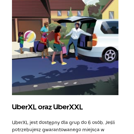
UberXL oraz UberXXL
Pr
UberXL jest dostępny dla grup do 6 osób. Jeśli
Gdy 
potrzebujesz gwarantowanego miejsca w
prze