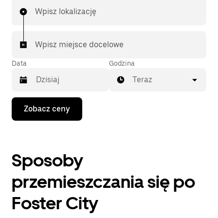
Wpisz lokalizację
Wpisz miejsce docelowe
Data
Godzina
Teraz
Naciśnij
Zobacz ceny
klawisz
strzałki
w dół,
aby
przejść
Sposoby
do
kalendarza
i wybrać
przemieszczania się po
datę.
Naciśnij
Foster City
klawisz
„Escape”,
aby