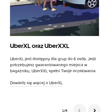
UberXL oraz UberXXL
Pr
UberXL jest dostępny dla grup do 6 osób. Jeśli
Gdy 
potrzebujesz gwarantowanego miejsca w
prze
bagażniku, UberXXL spełni Twoje oczekiwania.
doda
Dowiedz się więcej o UberXL
Dowi
1/4