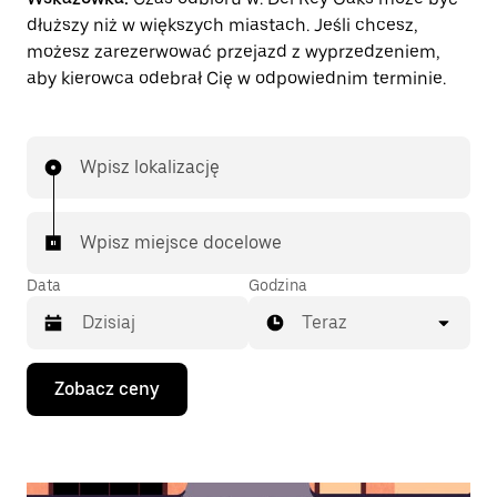
dłuższy niż w większych miastach. Jeśli chcesz,
możesz zarezerwować przejazd z wyprzedzeniem,
aby kierowca odebrał Cię w odpowiednim terminie.
Wpisz lokalizację
Wpisz miejsce docelowe
Data
Godzina
Teraz
Naciśnij
Zobacz ceny
klawisz
strzałki
w dół,
aby
przejść
do