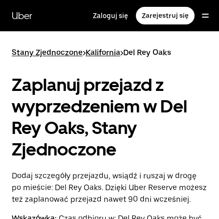
Przejdź
do
Uber
Zaloguj się
Zarejestruj się
głównej
zawartości
Stany Zjednoczone
>
Kalifornia
>
Del Rey Oaks
Zaplanuj przejazd z
wyprzedzeniem w Del
Rey Oaks, Stany
Zjednoczone
Dodaj szczegóły przejazdu, wsiądź i ruszaj w drogę
po mieście: Del Rey Oaks. Dzięki Uber Reserve możesz
też zaplanować przejazd nawet 90 dni wcześniej.
Wskazówka:
Czas odbioru w: Del Rey Oaks może być