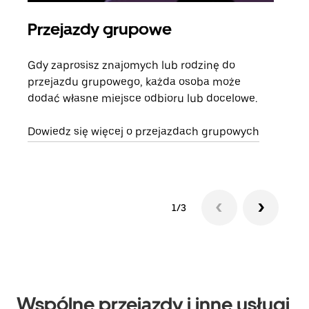
Przejazdy grupowe
Za
Gdy zaprosisz znajomych lub rodzinę do
Jeśl
przejazdu grupowego, każda osoba może
kont
dodać własne miejsce odbioru lub docelowe.
żąda
zani
Dowiedz się więcej o przejazdach grupowych
1/3
Wspólne przejazdy i inne usługi