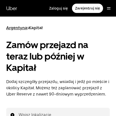
Przejdź
do
Uber
Zaloguj się
Zarejestruj się
głównej
zawartości
Argentyna
>
Kapitał
Zamów przejazd na
teraz lub później w
Kapitał
Dodaj szczegóły przejazdu, wsiadaj i jedź po mieście i
okolicy Kapitał. Możesz też zaplanować przejazd z
Uber Reserve z nawet 90-dniowym wyprzedzeniem.
Wpisz lokalizację