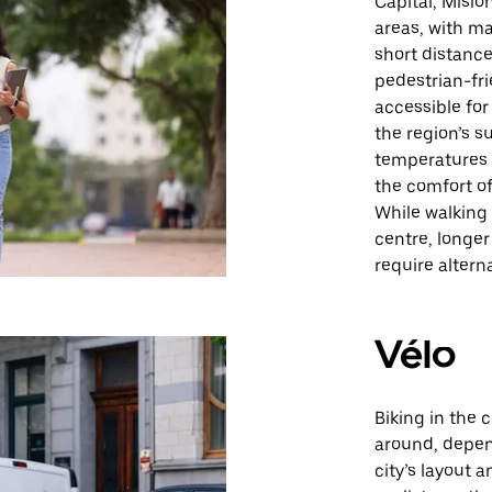
Capital, Misio
areas, with ma
short distance
pedestrian-fri
accessible for
the region’s s
temperatures 
the comfort of
While walking 
centre, longer
require altern
Vélo
Biking in the c
around, depen
city’s layout 