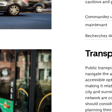
cautious and p
Commandez un
maintenant
Recherchez des
Trans
Public transpor
navigate the 
accessible opt
making it rela
city and surro
network are co
should consid
planning their