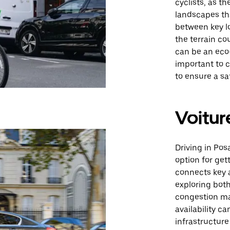
cyclists, as t
landscapes tha
between key l
the terrain co
can be an eco-
important to c
to ensure a sa
Voitur
Driving in Pos
option for get
connects key ar
exploring both
congestion ma
availability c
infrastructure