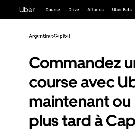
Passer
au
Uber
Course
Drive
Affaires
Uber Eats
contenu
principal
Argentine
>
Capital
Commandez u
course avec U
maintenant ou
plus tard à Cap