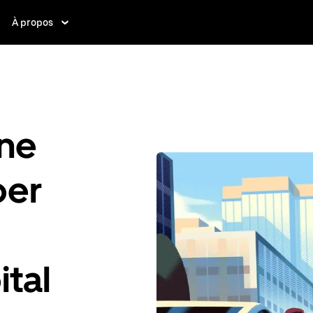
À propos
ne
ber
ital