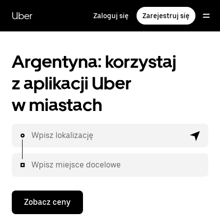
Przejdź
do
Uber
Zaloguj się
Zarejestruj się
głównej
zawartości
Argentyna: korzystaj
z aplikacji Uber
w miastach
Wpisz lokalizację
Wpisz miejsce docelowe
Zobacz ceny