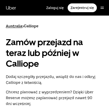
Przejdź
do
Uber
Zaloguj się
Zarejestruj się
głównej
zawartości
Australia
>
Calliope
Zamów przejazd na
teraz lub później w
Calliope
Dodaj szczegóły przejazdu, wsiądź do nas i odkryj
Calliope z łatwością.
Chcesz planować z wyprzedzeniem? Dzięki Uber
Reserve możesz zaplanować przejazd nawet 90
dni wcześniej.