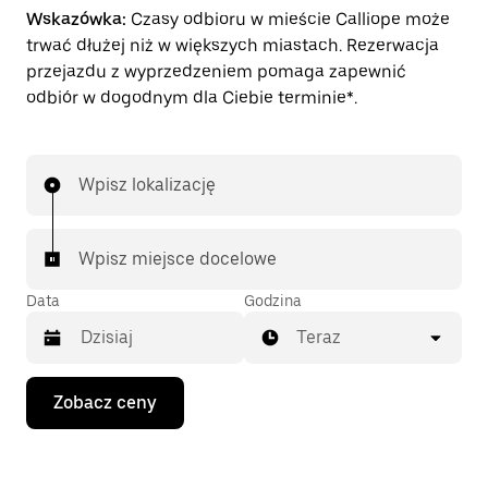
Wskazówka:
Czasy odbioru w mieście Calliope może
trwać dłużej niż w większych miastach. Rezerwacja
przejazdu z wyprzedzeniem pomaga zapewnić
odbiór w dogodnym dla Ciebie terminie*.
Wpisz lokalizację
Wpisz miejsce docelowe
Data
Godzina
Teraz
Naciśnij
Zobacz ceny
klawisz
strzałki
w dół,
aby