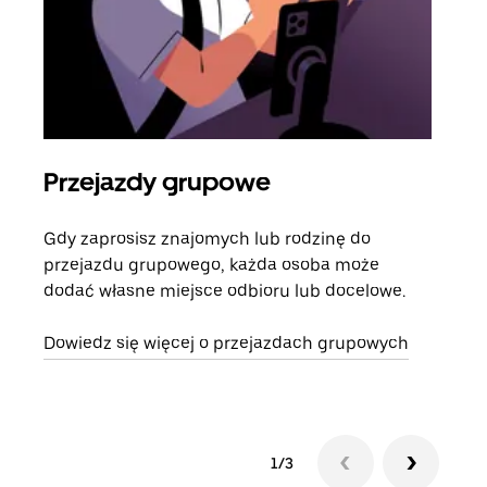
Przejazdy grupowe
Za
Gdy zaprosisz znajomych lub rodzinę do
Jeśl
przejazdu grupowego, każda osoba może
kont
dodać własne miejsce odbioru lub docelowe.
żąda
zani
Dowiedz się więcej o przejazdach grupowych
1/3