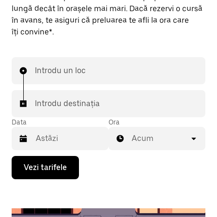
lungă decât în orașele mai mari. Dacă rezervi o cursă
în avans, te asiguri că preluarea te afli la ora care
îți convine*.
Introdu un loc
Introdu destinația
Data
Ora
Acum
Pentru
Vezi tarifele
a
deschide
calendarul
și
a
selecta