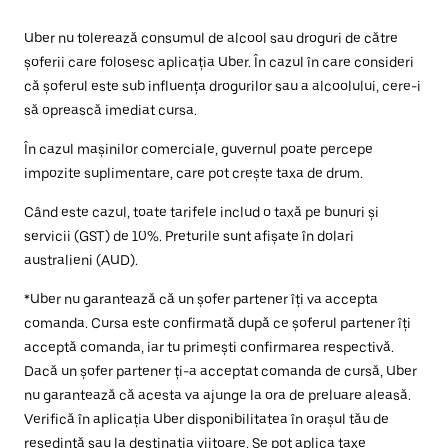
Uber nu tolerează consumul de alcool sau droguri de către
șoferii care folosesc aplicația Uber. În cazul în care consideri
că șoferul este sub influența drogurilor sau a alcoolului, cere-i
să oprească imediat cursa.
În cazul mașinilor comerciale, guvernul poate percepe
impozite suplimentare, care pot crește taxa de drum.
Când este cazul, toate tarifele includ o taxă pe bunuri și
servicii (GST) de 10%. Preturile sunt afișate în dolari
australieni (AUD).
*Uber nu garantează că un șofer partener îți va accepta
comanda. Cursa este confirmată după ce șoferul partener îți
acceptă comanda, iar tu primești confirmarea respectivă.
Dacă un șofer partener ți-a acceptat comanda de cursă, Uber
nu garantează că acesta va ajunge la ora de preluare aleasă.
Verifică în aplicația Uber disponibilitatea în orașul tău de
reședință sau la destinația viitoare. Se pot aplica taxe