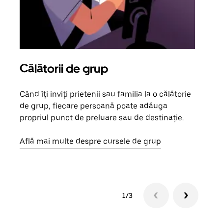
Călătorii de grup
Sol
Când îți inviți prietenii sau familia la o călătorie
Dacă
de grup, fiecare persoană poate adăuga
tău,
propriul punct de preluare sau de destinație.
cere
de a
Află mai multe despre cursele de grup
1/3