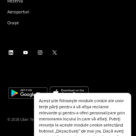
Rezervă
Aeroporturi
Orașe
Acest site folosește module cookie ale unor
terțe părți pentru a vă afișa reclame
relevante și pentru a oferi personalizare prin
memorarea locului în care vă aflați. Puteți
©
2026
Uber Technologies Inc.
renunța la aceste module cookie selectând
butonul „Dezactivați” de mai jos. Dacă aveți