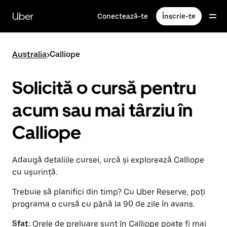
Accesează
direct
Uber
Conectează-te
Înscrie-te
conținutul
principal
Australia
>
Calliope
Solicită o cursă pentru
acum sau mai târziu în
Calliope
Adaugă detaliile cursei, urcă și explorează Calliope
cu ușurință.
Trebuie să planifici din timp? Cu Uber Reserve, poți
programa o cursă cu până la 90 de zile în avans.
Sfat:
Orele de preluare sunt în Calliope poate fi mai