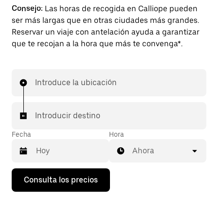
Consejo:
Las horas de recogida en Calliope pueden
ser más largas que en otras ciudades más grandes.
Reservar un viaje con antelación ayuda a garantizar
que te recojan a la hora que más te convenga*.
Introduce la ubicación
Introducir destino
Fecha
Hora
Ahora
Pulsa
Consulta los precios
la
flecha
hacia
abajo