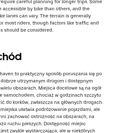
equire careful planning for longer trips. Some
 accessible by bike than others, and the
ke lanes can vary. The terrain is generally
 most riders, though factors like traffic and
ns should be considered.
chód
haven to praktyczny sposób poruszania się po
ki dobrze utrzymanym drogom i dostępnym
wielu obszarach. Miejsca docelowe są na ogół
ne samochodem, chociaż w godzinach szczytu
ć do korków, zwłaszcza na głównych drogach.
a miejska ułatwia podróżowanie pojazdami, ale
nni zachować ostrożność na obszarach, na
dużo ruchu pieszych. Dostępność miejsc
est zwykle wystarczająca, ale w niektórych