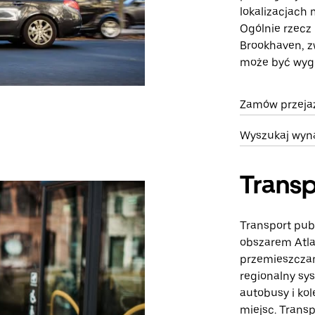
lokalizacjach
Ogólnie rzecz
Brookhaven, z
może być wyg
Zamów przejaz
Wyszukaj wyn
Transp
Transport pub
obszarem Atla
przemieszczan
regionalny sy
autobusy i kol
miejsc. Tran