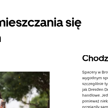
ieszczania się
n
Chodz
Spacery w Bro
wygodnym spo
szczególnie ty
jak Dresden Dr
handlowe. Jed
ponieważ niek
przejazdy samo