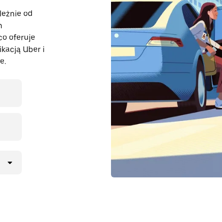
leżnie od
n
co oferuje
ikacją Uber i
e.