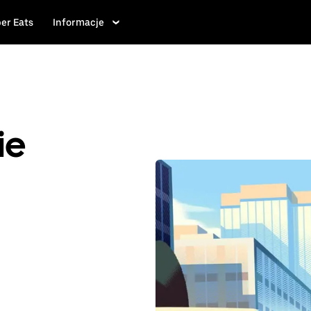
er Eats
Informacje
ie