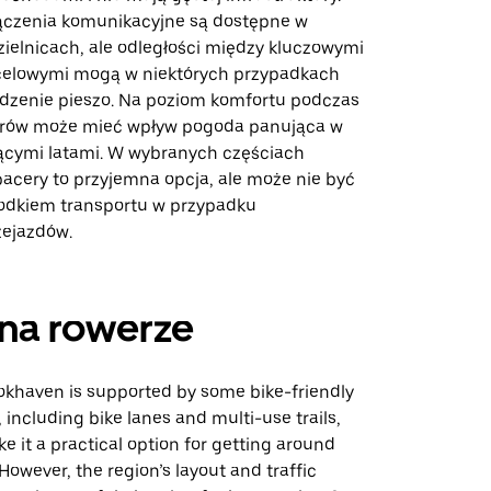
łączenia komunikacyjne są dostępne w
zielnicach, ale odległości między kluczowymi
celowymi mogą w niektórych przypadkach
dzenie pieszo. Na poziom komfortu podczas
erów może mieć wpływ pogoda panująca w
rącymi latami. W wybranych częściach
acery to przyjemna opcja, ale może nie być
odkiem transportu w przypadku
zejazdów.
na rowerze
ookhaven is supported by some bike-friendly
, including bike lanes and multi-use trails,
 it a practical option for getting around
 However, the region’s layout and traffic