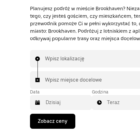
Planujesz podróż w mieście Brookhaven? Nieza
tego, czy jesteś gościem, czy mieszkańcem, te
przewodnik pomoże Ci w pełni wykorzystać to, 
miasto: Brookhaven. Podróżuj z lotniskiem z apl
odkrywaj popularne trasy oraz miejsca docelow
Wpisz lokalizację
Wpisz miejsce docelowe
Data
Godzina
Teraz
Naciśnij
Zobacz ceny
klawisz
strzałki
w dół,