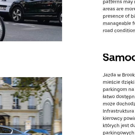
patterns may r
areas are more
presence of bi
manageable for
road conditio
Samo
Jazda w Brook
mieście dzię
parkingom na 
łatwo dostęp
może dochodzi
Infrastruktur
kierowcy powi
których jest 
parkingowych j