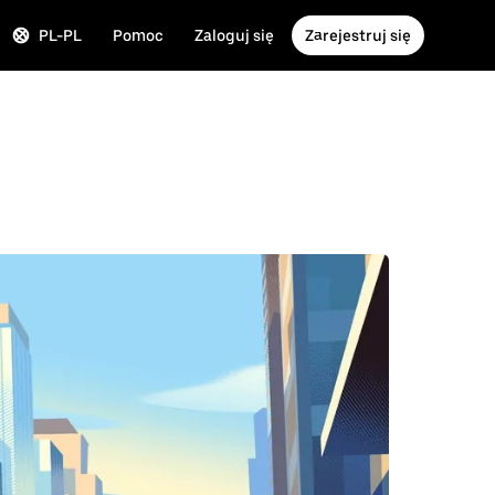
PL-PL
Pomoc
Zaloguj się
Zarejestruj się