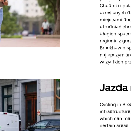
Chodniki i po
określonych d
miejscami do
utrudniać cho
długich spac
regionie z go
Brookhaven sp
najlepszym śr
wszystkich pr
Jazda 
Cycling in Br
infrastructure
which can make
certain areas.