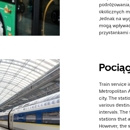
podróżowania,
okolicznych mi
Jednak na wyg
mogą wpływać 
przystankami 
Pocią
Train service 
Metropolitan A
city. The stati
various destin
intervals. The 
stations that 
However, the s