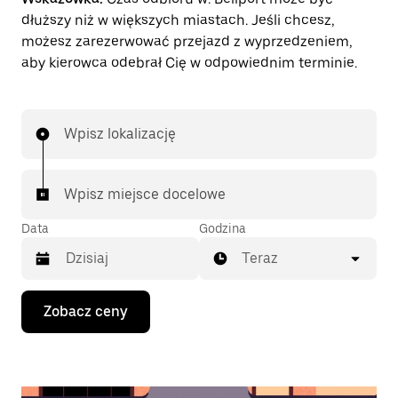
dłuższy niż w większych miastach. Jeśli chcesz,
możesz zarezerwować przejazd z wyprzedzeniem,
aby kierowca odebrał Cię w odpowiednim terminie.
Wpisz lokalizację
Wpisz miejsce docelowe
Data
Godzina
Teraz
Naciśnij
Zobacz ceny
klawisz
strzałki
w dół,
aby
przejść
do