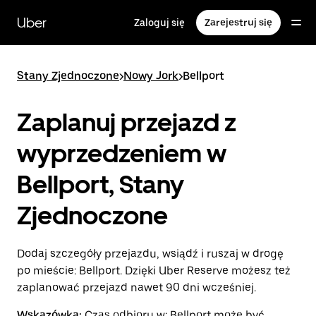
Przejdź
do
Uber
Zaloguj się
Zarejestruj się
głównej
zawartości
Stany Zjednoczone
>
Nowy Jork
>
Bellport
Zaplanuj przejazd z
wyprzedzeniem w
Bellport, Stany
Zjednoczone
Dodaj szczegóły przejazdu, wsiądź i ruszaj w drogę
po mieście: Bellport. Dzięki Uber Reserve możesz też
zaplanować przejazd nawet 90 dni wcześniej.
Wskazówka:
Czas odbioru w: Bellport może być