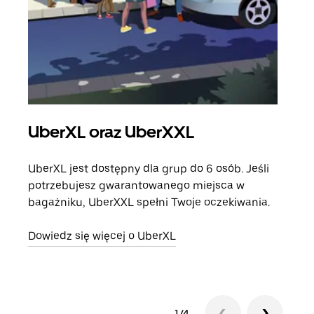
UberXL oraz UberXXL
Pr
UberXL jest dostępny dla grup do 6 osób. Jeśli
Gdy 
potrzebujesz gwarantowanego miejsca w
prze
bagażniku, UberXXL spełni Twoje oczekiwania.
doda
Dowiedz się więcej o UberXL
Dowi
1/4