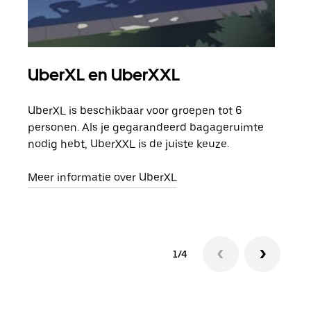
UberXL en UberXXL
Gro
UberXL is beschikbaar voor groepen tot 6
Wann
personen. Als je gegarandeerd bagageruimte
groe
nodig hebt, UberXXL is de juiste keuze.
opha
Meer informatie over UberXL
Lees
1/4