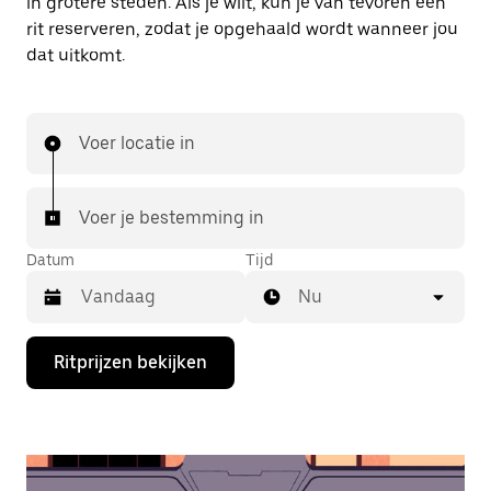
in grotere steden. Als je wilt, kun je van tevoren een
rit reserveren, zodat je opgehaald wordt wanneer jou
dat uitkomt.
Voer locatie in
Voer je bestemming in
Datum
Tijd
Nu
Druk
Ritprijzen bekijken
op
de
pijl
omlaag
om
de
agenda