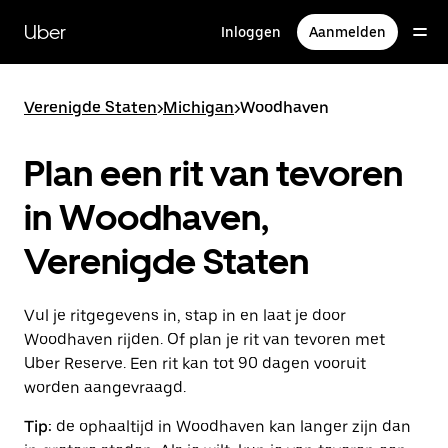
Doorgaan
naar
Uber
Inloggen
Aanmelden
hoofdinhoud
Verenigde Staten
>
Michigan
>
Woodhaven
Plan een rit van tevoren
in Woodhaven,
Verenigde Staten
Vul je ritgegevens in, stap in en laat je door
Woodhaven rijden. Of plan je rit van tevoren met
Uber Reserve. Een rit kan tot 90 dagen vooruit
worden aangevraagd.
Tip:
de ophaaltijd in Woodhaven kan langer zijn dan