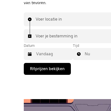
van tevoren.
Voer locatie in
Voer je bestemming in
Datum
Tijd
Nu
Druk
Ritprijzen bekijken
op
de
pijl
omlaag
om
de
agenda
te
openen
en