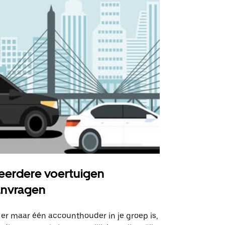
erdere voertuigen
Uber Shu
anvragen
Onze shuttle
geselecteer
 er maar één accounthouder in je groep is,
aangewezen 