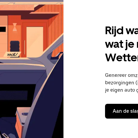
Rijd w
wat je
Wette
Genereer omze
bezorgingen (i
je eigen auto 
Aan de sla