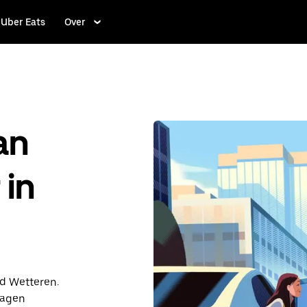
Uber Eats
Over
an
 in
nd Wetteren.
dagen