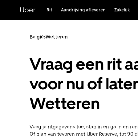
Doorgaan
naar
Uber
Rit
Aandrijving afleveren
Zakelijk
hoofdinhoud
België
>
Wetteren
Vraag een rit a
voor nu of later
Wetteren
Voeg je ritgegevens toe, stap in en ga in en ro
Of plan van tevoren met Uber Reserve, tot 90 