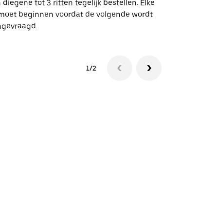
 diegene tot 3 ritten tegelijk bestellen. Elke
 moet beginnen voordat de volgende wordt
Bekijk de be
ngevraagd.
1/2