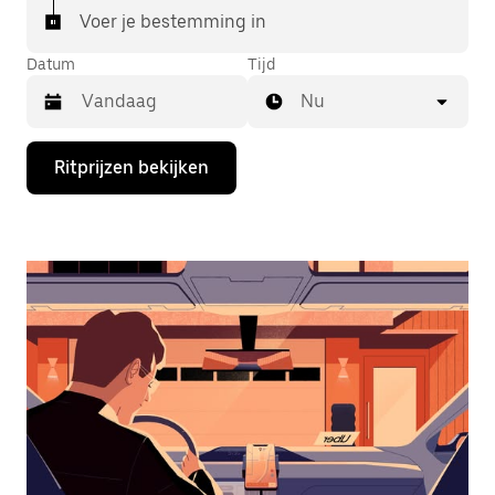
Voer je bestemming in
Datum
Tijd
Nu
Druk
Ritprijzen bekijken
op
de
pijl
omlaag
om
de
agenda
te
openen
en
een
datum
te
selecteren.
Druk
op
Escape