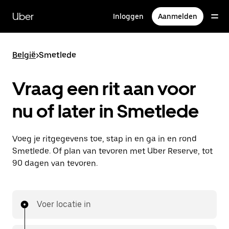
Doorgaan
naar
Uber
Inloggen
Aanmelden
hoofdinhoud
België
>
Smetlede
Vraag een rit aan voor
nu of later in Smetlede
Voeg je ritgegevens toe, stap in en ga in en rond
Smetlede. Of plan van tevoren met Uber Reserve, tot
90 dagen van tevoren.
Voer locatie in