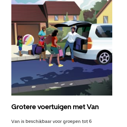
Grotere voertuigen met Van
Gro
Van is beschikbaar voor groepen tot 6
Wann