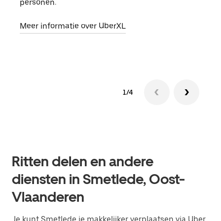
personen.
groe
opha
Meer informatie over UberXL
Lees
1/4
Ritten delen en andere
diensten in Smetlede, Oost-
Vlaanderen
Je kunt Smetlede je makkelijker verplaatsen via Uber.