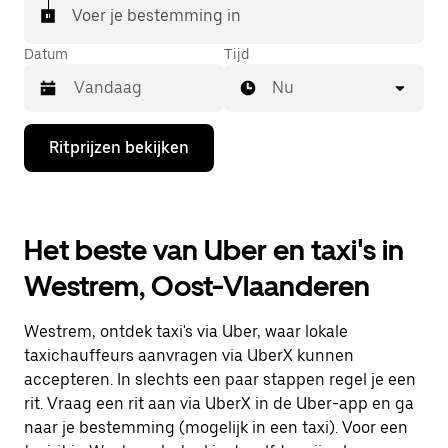
Voer je bestemming in
Datum
Tijd
Nu
Druk
Ritprijzen bekijken
op
de
pijl
omlaag
om
Het beste van Uber en taxi's in
de
agenda
Westrem, Oost-Vlaanderen
te
openen
en
Westrem, ontdek taxi's via Uber, waar lokale
een
datum
taxichauffeurs aanvragen via UberX kunnen
te
accepteren. In slechts een paar stappen regel je een
selecteren.
rit. Vraag een rit aan via UberX in de Uber-app en ga
Druk
op
naar je bestemming (mogelijk in een taxi). Voor een
Escape