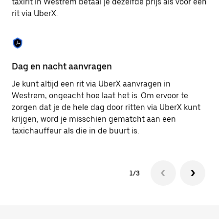
taxirit in Westrem betaal je dezelfde prijs als voor een
om
rit via UberX.
de
agenda
te
sluiten.
Dag en nacht aanvragen
Ve
Je kunt altijd een rit via UberX aanvragen in
Ub
Westrem, ongeacht hoe laat het is. Om ervoor te
pa
zorgen dat je de hele dag door ritten via UberX kunt
al
krijgen, word je misschien gematcht aan een
bi
taxichauffeur als die in de buurt is.
ku
1/3