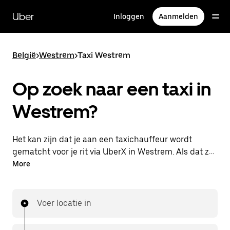
Doorgaan
naar
Uber
Inloggen
Aanmelden
hoofdinhoud
België
>
Westrem
>
Taxi Westrem
Op zoek naar een taxi in
Westrem?
Het kan zijn dat je aan een taxichauffeur wordt
gematcht voor je rit via UberX in Westrem. Als dat zo
is, profiteer je van dezelfde 24/7 beschikbaarheid en
More
betaalbare prijzen die je van UberX gewend bent,
maar ga je met een taxi naar je bestemming.
Voer locatie in