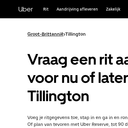
Doorgaan
naar
Uber
Rit
Aandrijving afleveren
Zakelijk
hoofdinhoud
Groot-Brittannië
>
Tillington
Vraag een rit a
voor nu of later
Tillington
Voeg je ritgegevens toe, stap in en ga in en ron
Of plan van tevoren met Uber Reserve, tot 90 