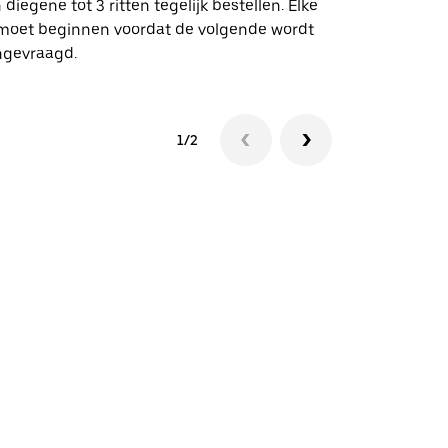
 diegene tot 3 ritten tegelijk bestellen. Elke
 moet beginnen voordat de volgende wordt
Bekijk de be
ngevraagd.
1/2