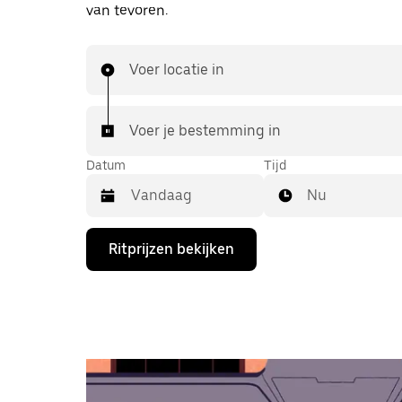
van tevoren.
Voer locatie in
Voer je bestemming in
Datum
Tijd
Nu
Druk
Ritprijzen bekijken
op
de
pijl
omlaag
om
de
agenda
te
openen
en