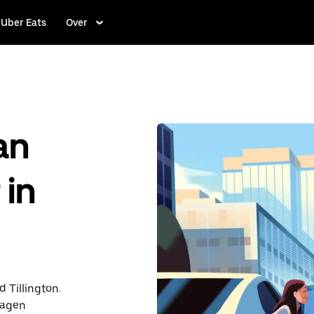
Uber Eats
Over
an
 in
d Tillington.
dagen