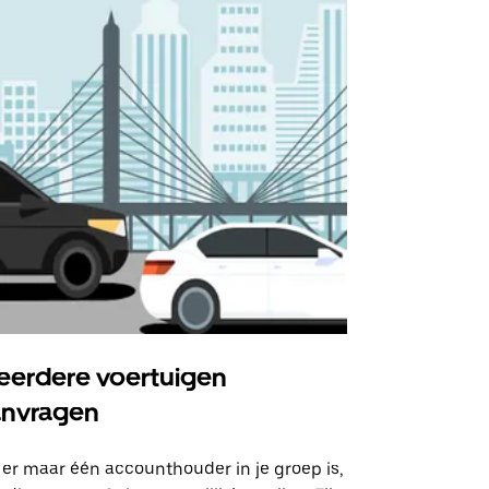
erdere voertuigen
Uber Shu
anvragen
Onze shuttle
geselecteer
 er maar één accounthouder in je groep is,
aangewezen 