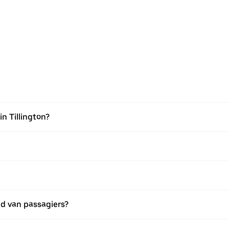
n Tillington?
eid van passagiers?