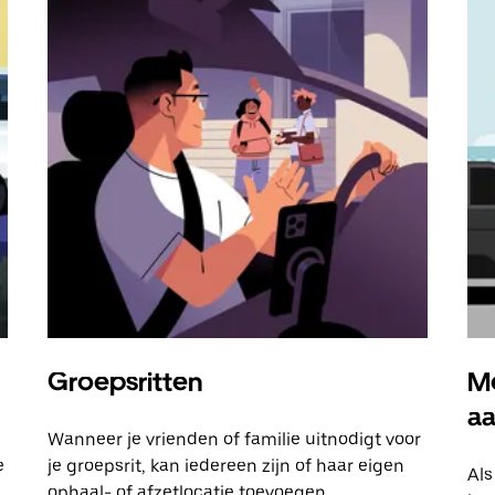
Groepsritten
Me
a
Wanneer je vrienden of familie uitnodigt voor
e
je groepsrit, kan iedereen zijn of haar eigen
Als
ophaal- of afzetlocatie toevoegen.