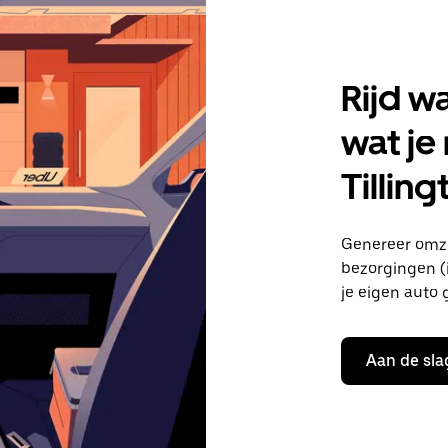
Rijd w
wat je
Tilling
Genereer omzet
bezorgingen (i
je eigen auto 
Aan de sla