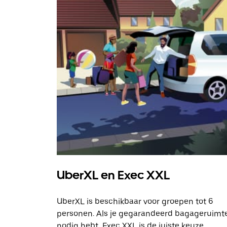
UberXL en Exec XXL
UberXL is beschikbaar voor groepen tot 6
personen. Als je gegarandeerd bagageruimt
nodig hebt, Exec XXL is de juiste keuze.