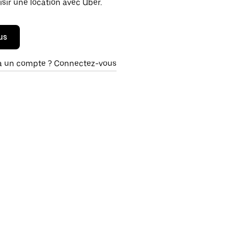
isir une location avec Uber.
us
à un compte ? Connectez-vous