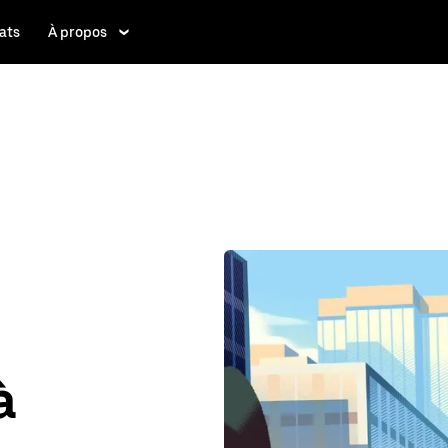
ats
À propos
à