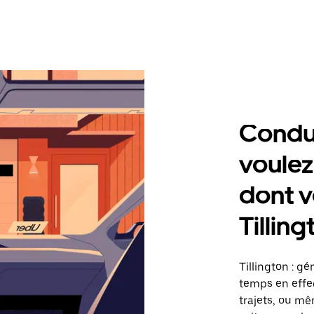
Condu
voulez
dont v
Tilling
Tillington : g
temps en effec
trajets, ou mê