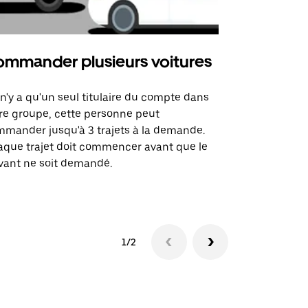
mmander plusieurs voitures
Uber Mi
l n'y a qu'un seul titulaire du compte dans
L'option Ube
re groupe, cette personne peut
certaines li
mander jusqu'à 3 trajets à la demande.
sites événem
que trajet doit commencer avant que le
vant ne soit demandé.
Voir les disp
1/2