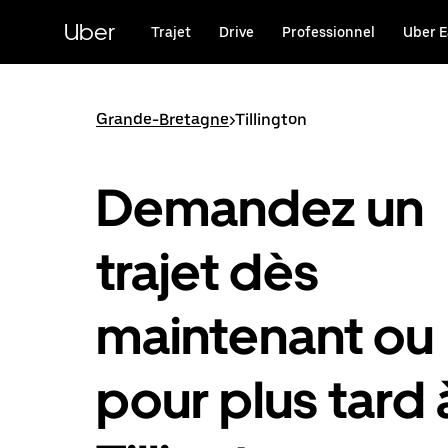
Passer
au
Uber
Trajet
Drive
Professionnel
Uber E
contenu
principal
Grande-Bretagne
>
Tillington
Demandez un
trajet dès
maintenant ou
pour plus tard 