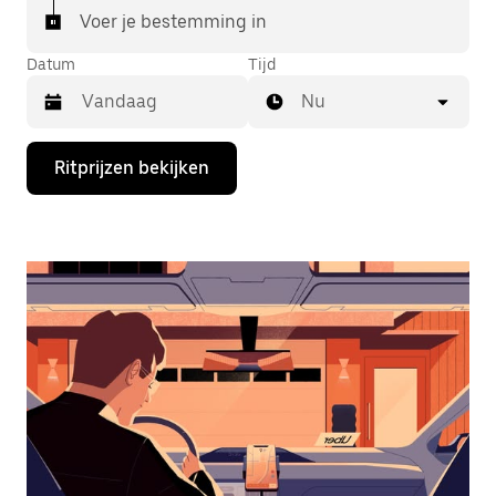
Voer je bestemming in
Datum
Tijd
Nu
Druk
Ritprijzen bekijken
op
de
pijl
omlaag
om
de
agenda
te
openen
en
een
datum
te
selecteren.
Druk
op
Escape