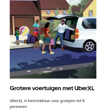
Grotere voertuigen met UberXL
Gro
UberXL is beschikbaar voor groepen tot 6
Wann
personen.
groe