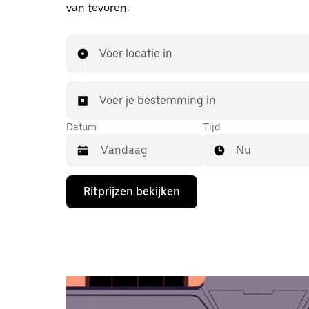
van tevoren.
Voer locatie in
Voer je bestemming in
Datum
Tijd
Nu
Druk
Ritprijzen bekijken
op
de
pijl
omlaag
om
de
agenda
te
openen
en