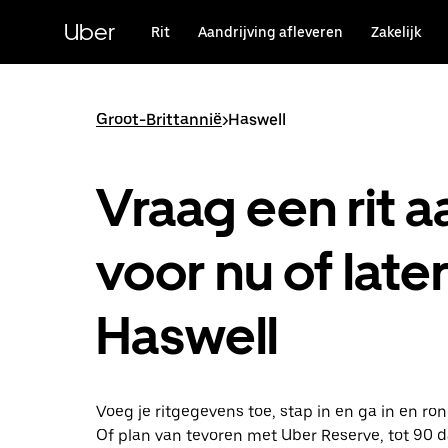
Doorgaan
naar
Uber
Rit
Aandrijving afleveren
Zakelijk
hoofdinhoud
Groot-Brittannië
>
Haswell
Vraag een rit a
voor nu of later
Haswell
Voeg je ritgegevens toe, stap in en ga in en ron
Of plan van tevoren met Uber Reserve, tot 90 