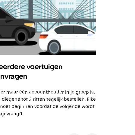
erdere voertuigen
Uber Shu
anvragen
Onze shuttle
geselecteer
 er maar één accounthouder in je groep is,
aangewezen 
 diegene tot 3 ritten tegelijk bestellen. Elke
 moet beginnen voordat de volgende wordt
Bekijk de be
ngevraagd.