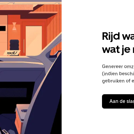
Rijd w
wat je
Genereer omze
(indien beschik
gebruiken of e
Aan de sla