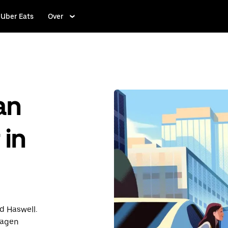
Uber Eats
Over
an
 in
d Haswell.
dagen