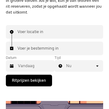
in grotere steden. Als je wilt, kun je van tevoren een
rit reserveren, zodat je opgehaald wordt wanneer jou
dat uitkomt.
Voer locatie in
Voer je bestemming in
Datum
Tijd
Nu
Druk
Ritprijzen bekijken
op
de
pijl
omlaag
om
de
agenda