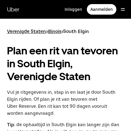
Doorgaan
naar
Uber
Inloggen
Aanmelden
hoofdinhoud
Verenigde Staten
>
Illinois
>
South Elgin
Plan een rit van tevoren
in South Elgin,
Verenigde Staten
Vul je ritgegevens in, stap in en laat je door South
Elgin rijden. Of plan je rit van tevoren met
Uber Reserve. Een rit kan tot 90 dagen vooruit
worden aangevraagd.
Tip:
de ophaaltijd in South Elgin kan langer zijn dan