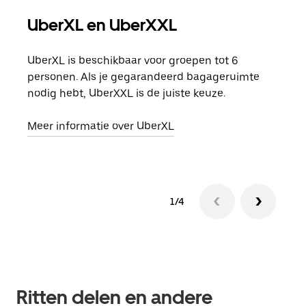
UberXL en UberXXL
Gro
UberXL is beschikbaar voor groepen tot 6
Wann
personen. Als je gegarandeerd bagageruimte
groe
nodig hebt, UberXXL is de juiste keuze.
opha
Meer informatie over UberXL
Lees
1/4
Ritten delen en andere