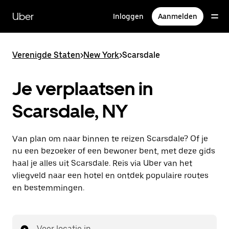
Doorgaan
naar
Uber
Inloggen
Aanmelden
hoofdinhoud
Verenigde Staten
>
New York
>
Scarsdale
Je verplaatsen in
Scarsdale, NY
Van plan om naar binnen te reizen Scarsdale? Of je
nu een bezoeker of een bewoner bent, met deze gids
haal je alles uit Scarsdale. Reis via Uber van het
vliegveld naar een hotel en ontdek populaire routes
en bestemmingen.
Voer locatie in