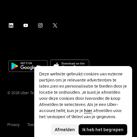
Deze website gebruikt cookies van externe
partijen om je relevante advertenties te
laten zien en personalisatie te bieden door je
locatie te onthouden. Je kunt je afmelden
©
2026
Uber Technologies Inc.
voor deze cookies door hieronder de knop
Afmelden te selecteren. Als je een Uber-
account hebt, kun je je
hier
afmelden voor
het 'verkopen' of 'delen' van je gegevens.
Privacy
Toegankelijkheid
Voorwaarden
Afmelden
Ik heb het begrepen