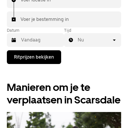
Voer je bestemming in
Datum
Tijd
Nu
Druk
Ritprijzen bekijken
op
de
pijl
omlaag
om
Manieren om je te
de
agenda
te
verplaatsen in Scarsdale
openen
en
een
datum
te
selecteren.