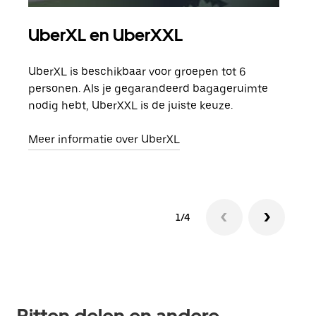
UberXL en UberXXL
Gro
UberXL is beschikbaar voor groepen tot 6
Wann
personen. Als je gegarandeerd bagageruimte
groe
nodig hebt, UberXXL is de juiste keuze.
opha
Meer informatie over UberXL
Lees
1/4