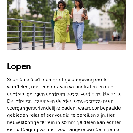
Druk
op
Escape
om
de
agenda
te
sluiten.
Lopen
Scarsdale biedt een prettige omgeving om te
wandelen, met een mix van woonstraten en een
centraal gelegen centrum dat te voet bereikbaar is.
De infrastructuur van de stad omvat trottoirs en
voetgangersvriendelijke paden, waardoor bepaalde
gebieden relatief eenvoudig te bereiken zijn. Het
heuvelachtige terrein in sommige delen kan echter
een uitdaging vormen voor langere wandelingen of