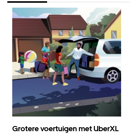
Grotere voertuigen met UberXL
Gro