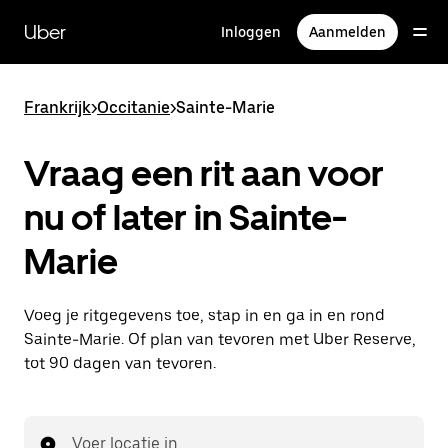
Doorgaan
naar
Uber
Inloggen
Aanmelden
hoofdinhoud
Frankrijk
>
Occitanie
>
Sainte-Marie
Vraag een rit aan voor
nu of later in Sainte-
Marie
Voeg je ritgegevens toe, stap in en ga in en rond
Sainte-Marie. Of plan van tevoren met Uber Reserve,
tot 90 dagen van tevoren.
Voer locatie in