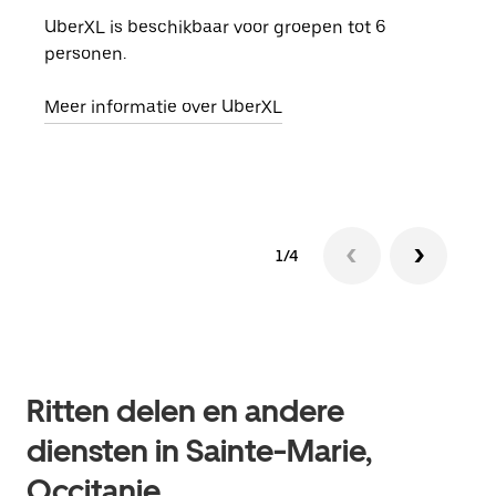
UberXL is beschikbaar voor groepen tot 6
Wann
personen.
groe
opha
Meer informatie over UberXL
Lees
1/4
Ritten delen en andere
diensten in Sainte-Marie,
Occitanie