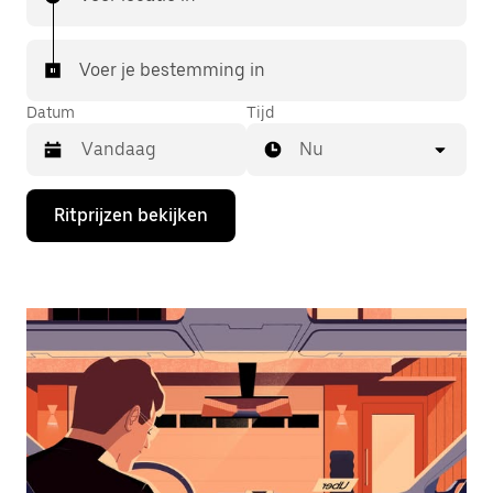
Voer je bestemming in
Datum
Tijd
Nu
Druk
Ritprijzen bekijken
op
de
pijl
omlaag
om
de
agenda
te
openen
en
een
datum
te
selecteren.