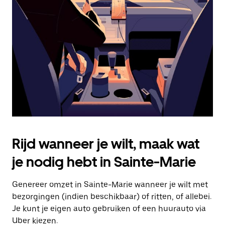
Druk
op
Escape
om
de
agenda
te
sluiten.
Rijd wanneer je wilt, maak wat
je nodig hebt in Sainte-Marie
Genereer omzet in Sainte-Marie wanneer je wilt met
bezorgingen (indien beschikbaar) of ritten, of allebei.
Je kunt je eigen auto gebruiken of een huurauto via
Uber kiezen.