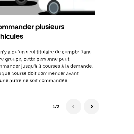
mmander plusieurs
Uber Shu
hicules
Notre option
des itinérai
l n’y a qu’un seul titulaire de compte dans
lieux d’évé
re groupe, cette personne peut
mander jusqu’à 3 courses à la demande.
Voir la dispo
aque course doit commencer avant
une autre ne soit commandée.
1/2