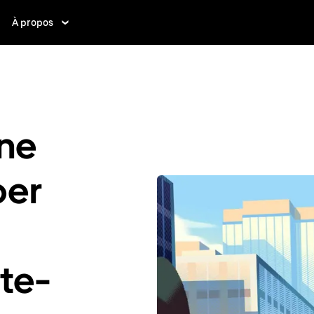
À propos
ne
ber
nte-