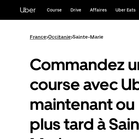
Passer
au
Uber
Course
Drive
Affaires
Uber Eats
contenu
principal
France
>
Occitanie
>
Sainte-Marie
Commandez u
course avec U
maintenant ou
plus tard à Sai