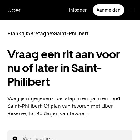
Doorgaan
naar
Uber
Inloggen
Aanmelden
hoofdinhoud
Frankrijk
>
Bretagne
>
Saint-Philibert
Vraag een rit aan voor
nu of later in Saint-
Philibert
Voeg je ritgegevens toe, stap in en ga in en rond
Saint-Philibert. Of plan van tevoren met Uber
Reserve, tot 90 dagen van tevoren.
Voer locatie in