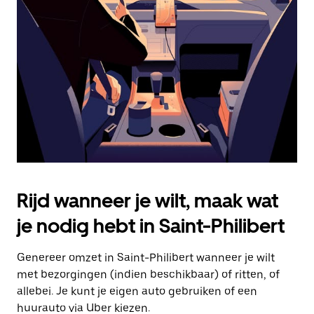
Druk
op
Escape
om
de
agenda
te
sluiten.
Rijd wanneer je wilt, maak wat
je nodig hebt in Saint-Philibert
Genereer omzet in Saint-Philibert wanneer je wilt
met bezorgingen (indien beschikbaar) of ritten, of
allebei. Je kunt je eigen auto gebruiken of een
huurauto via Uber kiezen.