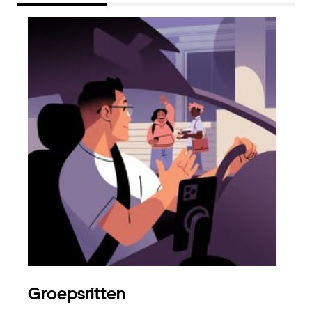
Groepsritten
Me