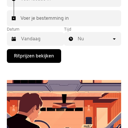
Voer je bestemming in
Datum
Tijd
Nu
Druk
Ritprijzen bekijken
op
de
pijl
omlaag
om
de
agenda
te
openen
en
een
datum
te
selecteren.