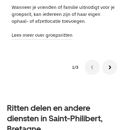
Wanneer je vrienden of familie uitnodigt voor je
Als 
groepsrit, kan iedereen zijn of haar eigen
kan 
ophaal- of afzetlocatie toevoegen.
rit 
aang
Lees meer over groepsritten
1/3
Ritten delen en andere
diensten in Saint-Philibert,
Bretagne