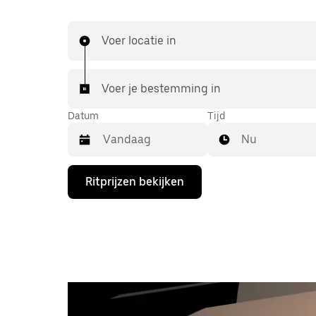
Voer locatie in
Voer je bestemming in
Datum
Tijd
Nu
Druk
Ritprijzen bekijken
op
de
pijl
omlaag
om
de
agenda
te
openen
en
een