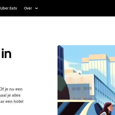
Uber Eats
Over
in
Of je nu een
al je alles
aar een hotel