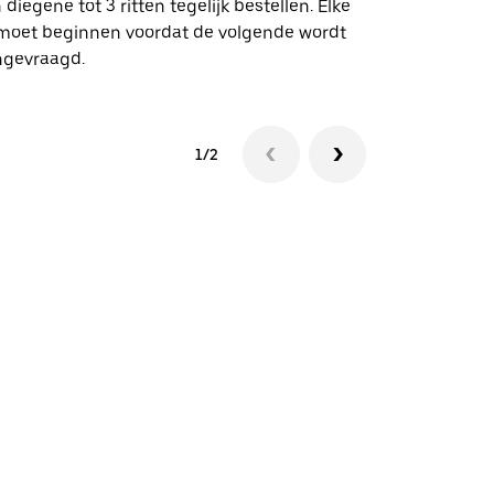
 diegene tot 3 ritten tegelijk bestellen. Elke
 moet beginnen voordat de volgende wordt
Bekijk de be
ngevraagd.
1/2