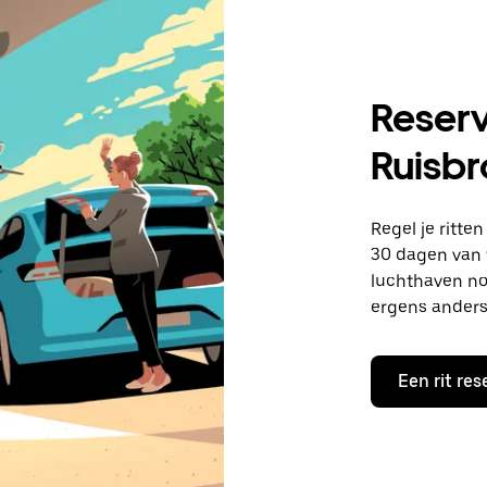
Reserv
Ruisbr
Regel je ritte
30 dagen van t
luchthaven no
ergens anders
Een rit res