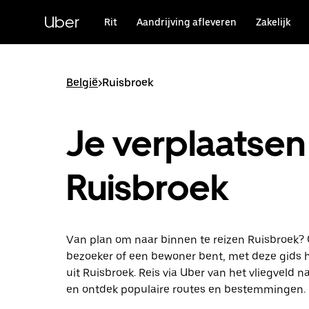
Doorgaan
naar
Uber
Rit
Aandrijving afleveren
Zakelijk
hoofdinhoud
België
>
Ruisbroek
Je verplaatsen 
Ruisbroek
Van plan om naar binnen te reizen Ruisbroek? 
bezoeker of een bewoner bent, met deze gids ha
uit Ruisbroek. Reis via Uber van het vliegveld n
en ontdek populaire routes en bestemmingen.