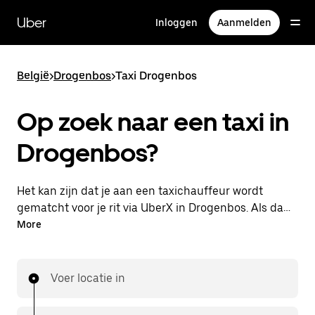
Doorgaan
naar
Uber
Inloggen
Aanmelden
hoofdinhoud
België
>
Drogenbos
>
Taxi Drogenbos
Op zoek naar een taxi in
Drogenbos?
Het kan zijn dat je aan een taxichauffeur wordt
gematcht voor je rit via UberX in Drogenbos. Als dat
zo is, profiteer je van dezelfde 24/7 beschikbaarheid
More
en betaalbare prijzen die je van UberX gewend bent,
maar ga je met een taxi naar je bestemming.
Voer locatie in