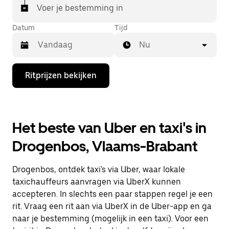
Voer je bestemming in
Datum
Tijd
Nu
Druk
Ritprijzen bekijken
op
de
pijl
omlaag
om
Het beste van Uber en taxi's in
de
agenda
Drogenbos, Vlaams-Brabant
te
openen
en
Drogenbos, ontdek taxi's via Uber, waar lokale
een
datum
taxichauffeurs aanvragen via UberX kunnen
te
accepteren. In slechts een paar stappen regel je een
selecteren.
rit. Vraag een rit aan via UberX in de Uber-app en ga
Druk
op
naar je bestemming (mogelijk in een taxi). Voor een
Escape