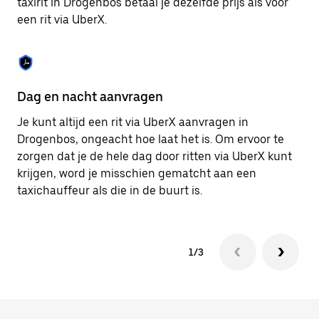
taxirit in Drogenbos betaal je dezelfde prijs als voor
om
een rit via UberX.
de
agenda
te
sluiten.
Dag en nacht aanvragen
Ve
Je kunt altijd een rit via UberX aanvragen in
Ub
Drogenbos, ongeacht hoe laat het is. Om ervoor te
pa
zorgen dat je de hele dag door ritten via UberX kunt
al
krijgen, word je misschien gematcht aan een
bi
taxichauffeur als die in de buurt is.
ku
1/3