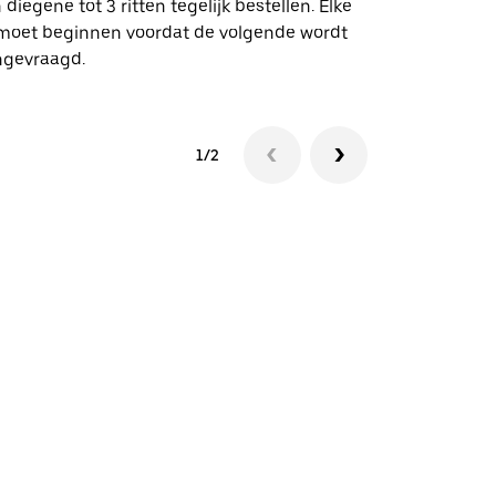
 diegene tot 3 ritten tegelijk bestellen. Elke
 moet beginnen voordat de volgende wordt
Bekijk de be
ngevraagd.
1/2