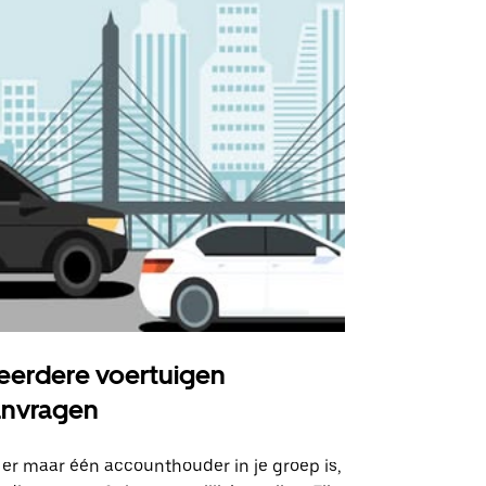
erdere voertuigen
Uber Shu
anvragen
Onze shuttle
geselecteer
 er maar één accounthouder in je groep is,
aangewezen 