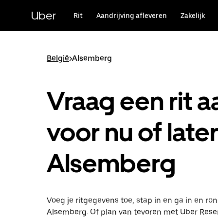
Doorgaan
naar
Uber
Rit
Aandrijving afleveren
Zakelijk
hoofdinhoud
België
>
Alsemberg
Vraag een rit a
voor nu of later
Alsemberg
Voeg je ritgegevens toe, stap in en ga in en ro
Alsemberg. Of plan van tevoren met Uber Reser