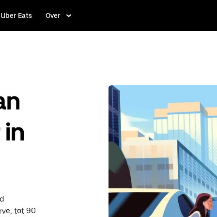
Uber Eats
Over
an
 in
nd
ve, tot 90