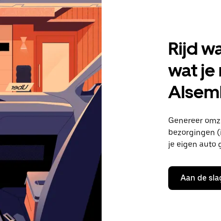
Rijd w
wat je
Alsem
Genereer omze
bezorgingen (i
je eigen auto 
Aan de sla