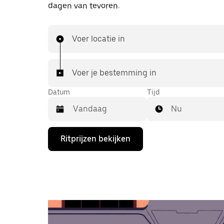
dagen van tevoren.
Voer locatie in
Voer je bestemming in
Datum
Tijd
Nu
Druk
Ritprijzen bekijken
op
de
pijl
omlaag
om
de
agenda
te
openen
en