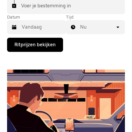
Voer je bestemming in
Datum
Tijd
Nu
Druk
Ritprijzen bekijken
op
de
pijl
omlaag
om
de
agenda
te
openen
en
een
datum
te
selecteren.
Druk
op
Escape