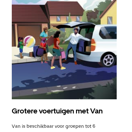
Grotere voertuigen met Van
Gro
Van is beschikbaar voor groepen tot 6
Wann