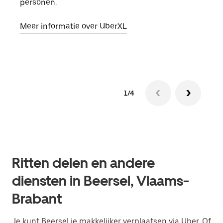
personen.
groe
opha
Meer informatie over UberXL
Lees
1/4
Ritten delen en andere
diensten in Beersel, Vlaams-
Brabant
Je kunt Beersel je makkelijker verplaatsen via Uber. Of