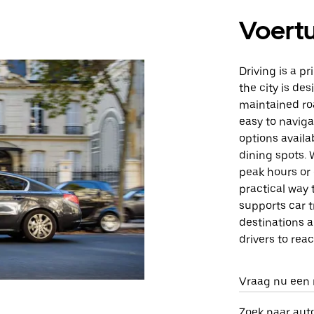
Voert
Driving is a p
the city is des
maintained ro
easy to naviga
options availa
dining spots. 
peak hours or 
practical way 
supports car t
destinations 
drivers to rea
Vraag nu een 
Zoek naar aut