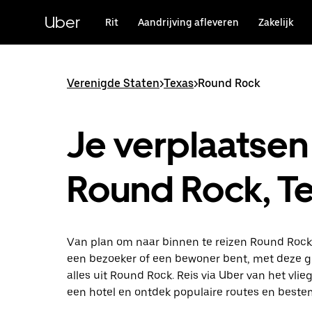
Doorgaan
naar
Uber
Rit
Aandrijving afleveren
Zakelijk
hoofdinhoud
Verenigde Staten
>
Texas
>
Round Rock
Je verplaatsen 
Round Rock, T
Van plan om naar binnen te reizen Round Rock
een bezoeker of een bewoner bent, met deze gi
alles uit Round Rock. Reis via Uber van het vlie
een hotel en ontdek populaire routes en best