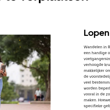
Lopen
Wandelen in R
een handige o
voetgangersinf
verhoogde kr
makkelijker om
de voorstedeli
veel bestemmi
worden beperk
vooral in de 
maken. Hoewel 
specifieke ge