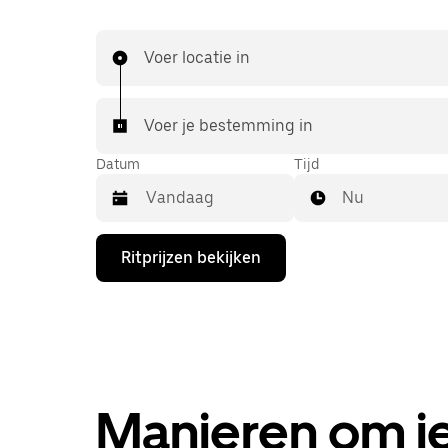
Voer locatie in
Voer je bestemming in
Datum
Tijd
Nu
Druk
Ritprijzen bekijken
op
de
pijl
omlaag
om
de
agenda
te
openen
Manieren om je
en
een