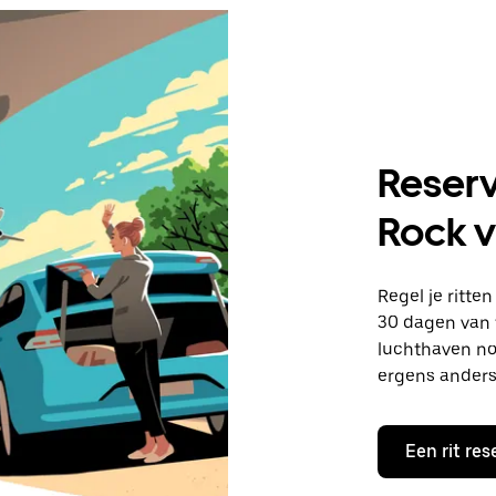
Reserv
Rock v
Regel je ritte
30 dagen van t
luchthaven no
ergens anders
Een rit res