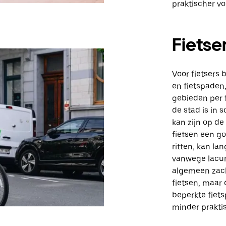
praktischer vo
Fietse
Voor fietsers
en fietspaden
gebieden per f
de stad is in 
kan zijn op de
fietsen een go
ritten, kan la
vanwege lacune
algemeen zacht
fietsen, maar
beperkte fiet
minder praktis