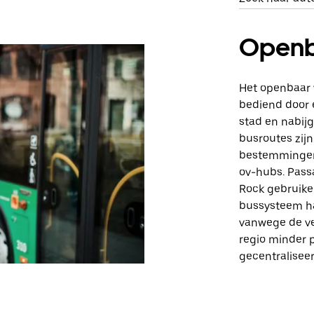
Openb
Het openbaar 
bediend door 
stad en nabij
busroutes zij
bestemmingen 
ov-hubs. Pass
Rock gebruiken
bussysteem ha
vanwege de ve
regio minder 
gecentraliseer