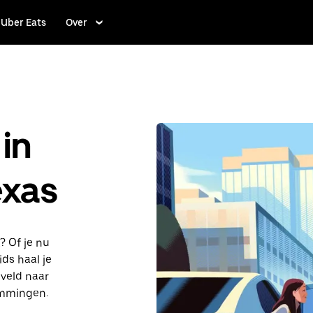
Uber Eats
Over
in
exas
? Of je nu
ds haal je
gveld naar
emmingen.