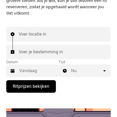
grotere steden. Als je wilt, kun je van tevoren een rit
reserveren, zodat je opgehaald wordt wanneer jou
dat uitkomt.
Voer locatie in
Voer je bestemming in
Datum
Tijd
Nu
Druk
Ritprijzen bekijken
op
de
pijl
omlaag
om
de
agenda