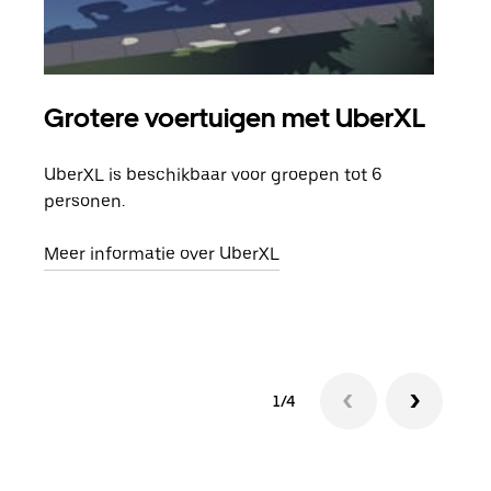
Grotere voertuigen met UberXL
Gro
UberXL is beschikbaar voor groepen tot 6
Wann
personen.
groe
opha
Meer informatie over UberXL
Lees
1/4