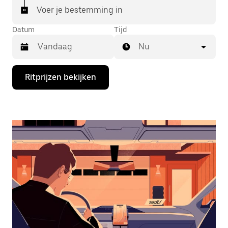
Voer je bestemming in
Datum
Tijd
Nu
Druk
Ritprijzen bekijken
op
de
pijl
omlaag
om
de
agenda
te
openen
en
een
datum
te
selecteren.
Druk
op
Escape