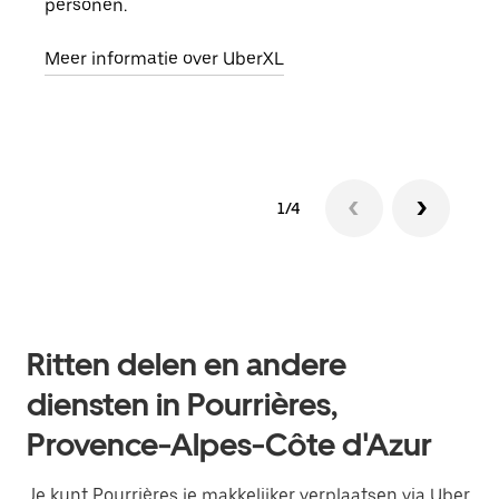
personen.
groe
opha
Meer informatie over UberXL
Lees
1/4
Ritten delen en andere
diensten in Pourrières,
Provence-Alpes-Côte d'Azur
Je kunt Pourrières je makkelijker verplaatsen via Uber.