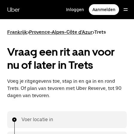
Doorgaan
naar
Uber
Inloggen
Aanmelden
hoofdinhoud
Frankrijk
>
Provence-Alpes-Côte d'Azur
>
Trets
Vraag een rit aan voor
nu of later in Trets
Voeg je ritgegevens toe, stap in en ga in en rond
Trets. Of plan van tevoren met Uber Reserve, tot 90
dagen van tevoren.
Voer locatie in