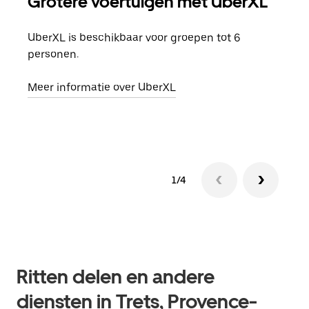
Grotere voertuigen met UberXL
Gro
UberXL is beschikbaar voor groepen tot 6
Wann
personen.
groe
opha
Meer informatie over UberXL
Lees
1/4
Ritten delen en andere
diensten in Trets, Provence-