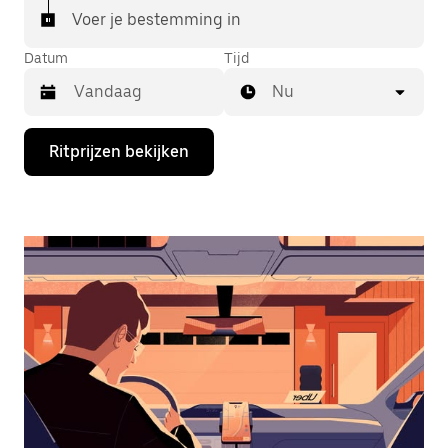
Voer je bestemming in
Datum
Tijd
Nu
Druk
Ritprijzen bekijken
op
de
pijl
omlaag
om
de
agenda
te
openen
en
een
datum
te
selecteren.
Druk
op
Escape