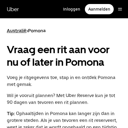
Doorgaan
naar
Uber
Inloggen
Aanmelden
hoofdinhoud
Australië
>
Pomona
Vraag een rit aan voor
nu of later in Pomona
Voeg je ritgegevens toe, stap in en ontdek Pomona
met gemak.
Wil je vooruit plannen? Met Uber Reserve kun je tot
90 dagen van tevoren een rit plannen.
Tip:
Ophaaltijden in Pomona kan langer zijn dan in
grotere steden. Als je van tevoren een rit reserveert,
weet je zeker dat je wordt opgehaald op een tijdstip