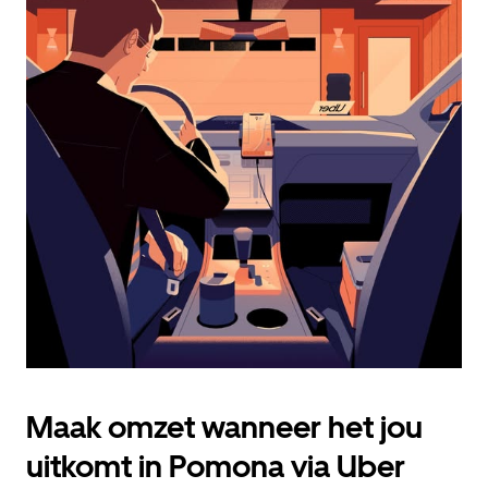
openen
en
een
datum
te
selecteren.
Druk
op
Escape
om
de
agenda
te
sluiten.
Maak omzet wanneer het jou
uitkomt in Pomona via Uber