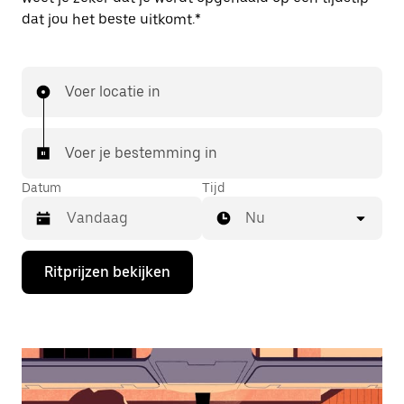
dat jou het beste uitkomt.*
Voer locatie in
Voer je bestemming in
Datum
Tijd
Nu
Druk
Ritprijzen bekijken
op
de
pijl
omlaag
om
de
agenda
te