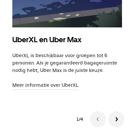
UberXL en Uber Max
Gro
UberXL is beschikbaar voor groepen tot 6
Wann
personen. Als je gegarandeerd bagageruimte
groe
nodig hebt, Uber Max is de juiste keuze.
opha
Meer informatie over UberXL
Lees
1/4