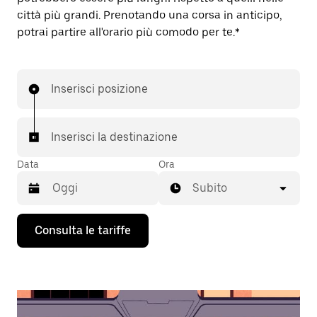
città più grandi. Prenotando una corsa in anticipo,
potrai partire all'orario più comodo per te.*
Inserisci posizione
Inserisci la destinazione
Data
Ora
Subito
Utilizza
Consulta le tariffe
il
tasto
con
la
freccia
verso
il