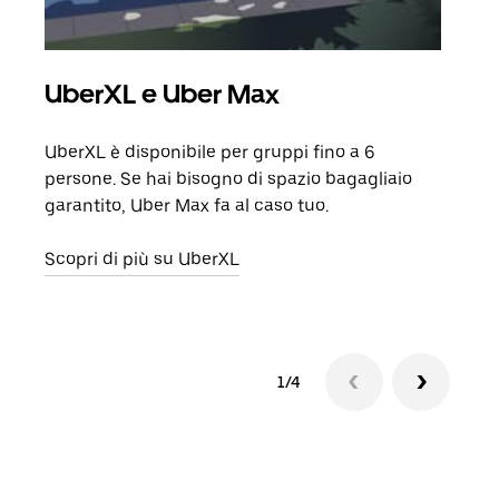
UberXL e Uber Max
Cor
UberXL è disponibile per gruppi fino a 6
Quand
persone. Se hai bisogno di spazio bagagliaio
grup
garantito, Uber Max fa al caso tuo.
punto
Scopri di più su UberXL
Scop
1/4