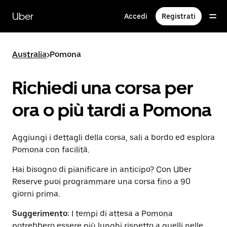
Passa
al
Uber
Accedi
Registrati
contenuto
principale
Australia
>
Pomona
Richiedi una corsa per
ora o più tardi a Pomona
Aggiungi i dettagli della corsa, sali a bordo ed esplora
Pomona con facilità.
Hai bisogno di pianificare in anticipo? Con Uber
Reserve puoi programmare una corsa fino a 90
giorni prima.
Suggerimento:
I tempi di attesa a Pomona
potrebbero essere più lunghi rispetto a quelli nelle