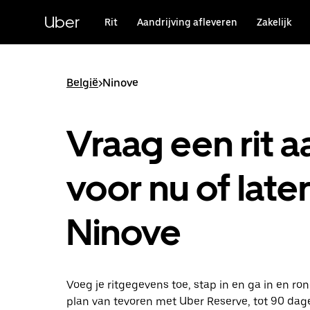
Doorgaan
naar
Uber
Rit
Aandrijving afleveren
Zakelijk
hoofdinhoud
België
>
Ninove
Vraag een rit a
voor nu of later
Ninove
Voeg je ritgegevens toe, stap in en ga in en ro
plan van tevoren met Uber Reserve, tot 90 dag