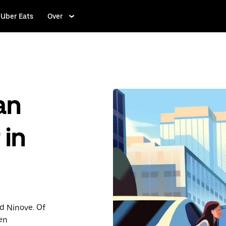
Uber Eats
Over
an
 in
nd Ninove. Of
en