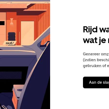
Rijd w
wat je
Genereer omze
(indien beschik
gebruiken of e
Aan de sla