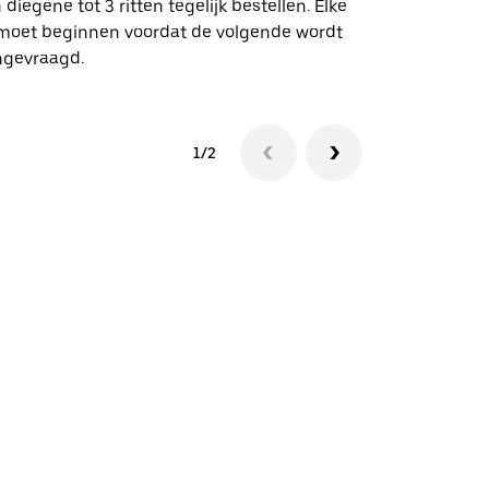
 diegene tot 3 ritten tegelijk bestellen. Elke
 moet beginnen voordat de volgende wordt
Bekijk de be
ngevraagd.
1/2