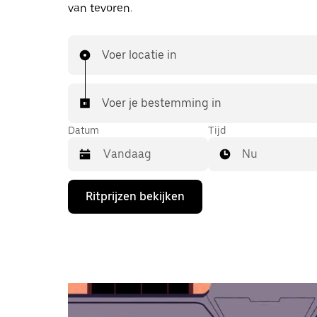
van tevoren.
Voer locatie in
Voer je bestemming in
Datum
Tijd
Nu
Druk
Ritprijzen bekijken
op
de
pijl
omlaag
om
de
agenda
te
openen
en