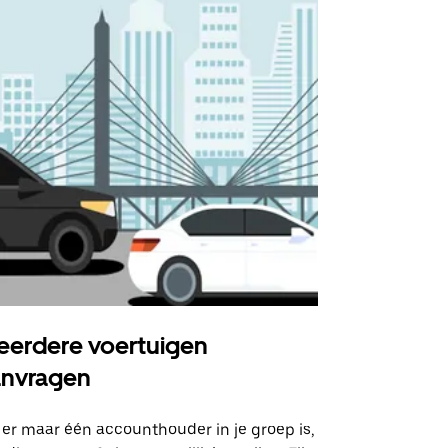
erdere voertuigen
Uber Shu
anvragen
Onze shuttle
geselecteer
 er maar één accounthouder in je groep is,
aangewezen 