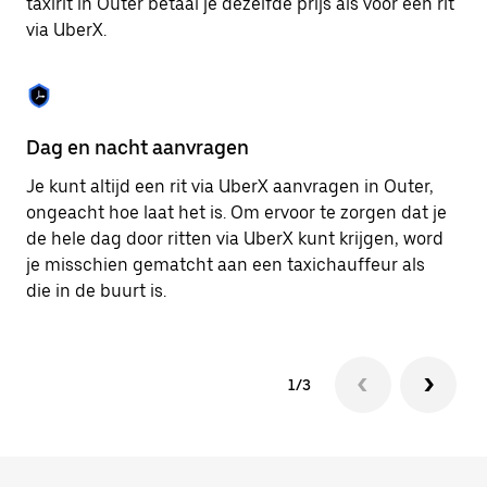
taxirit in Outer betaal je dezelfde prijs als voor een rit
om
via UberX.
de
agenda
te
sluiten.
Dag en nacht aanvragen
Ve
Je kunt altijd een rit via UberX aanvragen in Outer,
Ub
ongeacht hoe laat het is. Om ervoor te zorgen dat je
pa
de hele dag door ritten via UberX kunt krijgen, word
al
je misschien gematcht aan een taxichauffeur als
bi
die in de buurt is.
ku
1/3