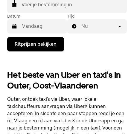
Voer je bestemming in
Datum
Tijd
Nu
Druk
Ritprijzen bekijken
op
de
pijl
omlaag
om
Het beste van Uber en taxi's in
de
agenda
Outer, Oost-Vlaanderen
te
openen
en
Outer, ontdek taxi's via Uber, waar lokale
een
datum
taxichauffeurs aanvragen via UberX kunnen
te
accepteren. In slechts een paar stappen regel je een
selecteren.
rit. Vraag een rit aan via UberX in de Uber-app en ga
Druk
op
naar je bestemming (mogelijk in een taxi). Voor een
Escape