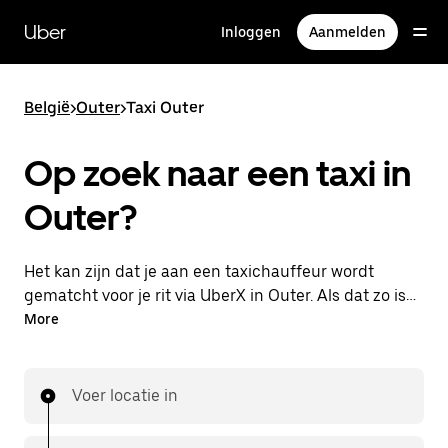
Doorgaan
naar
Uber
Inloggen
Aanmelden
hoofdinhoud
België
>
Outer
>
Taxi Outer
Op zoek naar een taxi in
Outer?
Het kan zijn dat je aan een taxichauffeur wordt
gematcht voor je rit via UberX in Outer. Als dat zo is,
profiteer je van dezelfde 24/7 beschikbaarheid en
More
betaalbare prijzen die je van UberX gewend bent,
maar ga je met een taxi naar je bestemming.
Voer locatie in