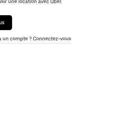
isir une location avec Uber.
us
à un compte ? Connectez-vous