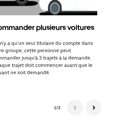
mmander plusieurs voitures
Uber Mi
l n'y a qu'un seul titulaire du compte dans
L'option Ube
re groupe, cette personne peut
certaines li
mander jusqu'à 3 trajets à la demande.
sites événem
que trajet doit commencer avant que le
vant ne soit demandé.
Voir les disp
1/2