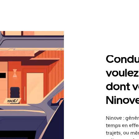
Condu
voulez
dont v
Ninov
Ninove : géné
temps en effec
trajets, ou mê