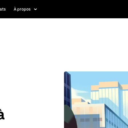
ats
À propos
à