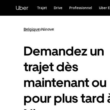
Passer
au
Uber
Trajet
Drive
Professionnel
Uber E
contenu
principal
Belgique
>
Ninove
Demandez un
trajet dès
maintenant ou
pour plus tard 