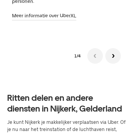
personen.
groe
opha
Meer informatie over UberXL
Lees
1/4
Ritten delen en andere
diensten in Nijkerk, Gelderland
Je kunt Nijkerk je makkelijker verplaatsen via Uber. Of
je nu naar het treinstation of de luchthaven reist,