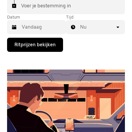
Voer je bestemming in
Datum
Tijd
Nu
Druk
Ritprijzen bekijken
op
de
pijl
omlaag
om
de
agenda
te
openen
en
een
datum
te
selecteren.
Druk
op
Escape