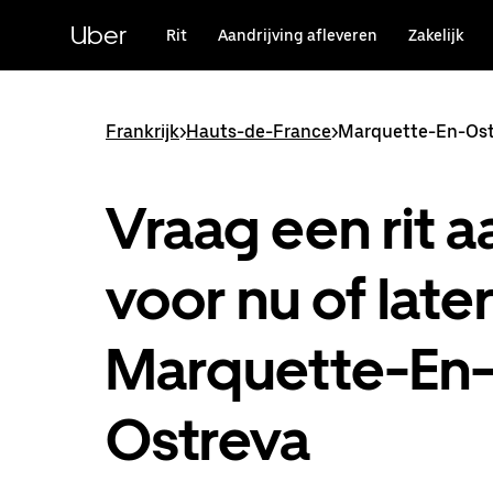
Doorgaan
naar
Uber
Rit
Aandrijving afleveren
Zakelijk
hoofdinhoud
Frankrijk
>
Hauts-de-France
>
Marquette-En-Ost
Vraag een rit a
voor nu of later
Marquette-En
Ostreva