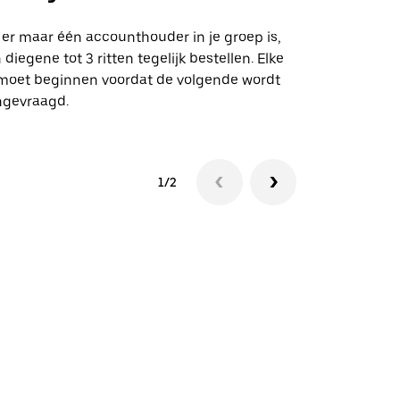
Onze shuttle
geselecteer
 er maar één accounthouder in je groep is,
aangewezen 
 diegene tot 3 ritten tegelijk bestellen. Elke
 moet beginnen voordat de volgende wordt
Bekijk de be
ngevraagd.
1/2