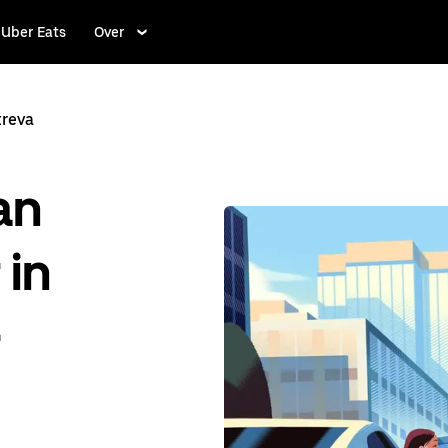
Uber Eats
Over
reva
an
 in
-