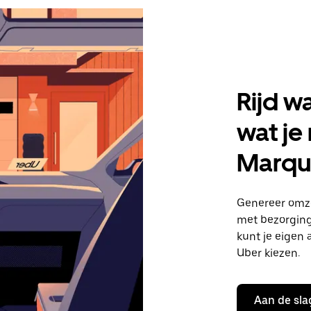
Rijd w
wat je
Marqu
Genereer omze
met bezorginge
kunt je eigen 
Uber kiezen.
Aan de sla