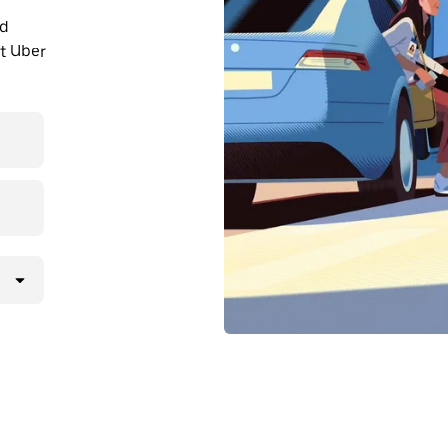
nd
t Uber