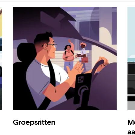
Groepsritten
Me
a