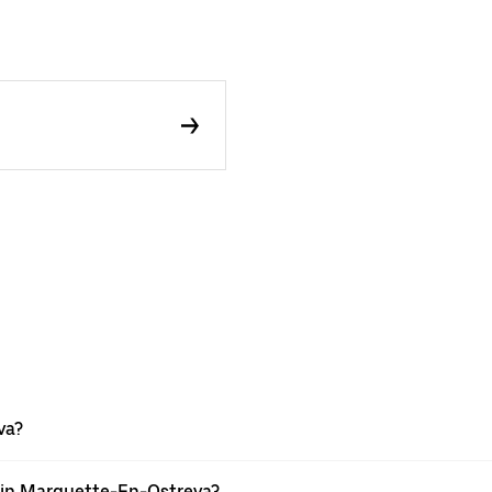
va?
 in Marquette-En-Ostreva?