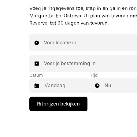
Voeg je ritgegevens toe, stap in en ga in en ro
Marquette-En-Ostreva. Of plan van tevoren me
Reserve, tot 90 dagen van tevoren.
Voer locatie in
Voer je bestemming in
Datum
Tijd
Nu
Druk
Ritprijzen bekijken
op
de
pijl
omlaag
om
de