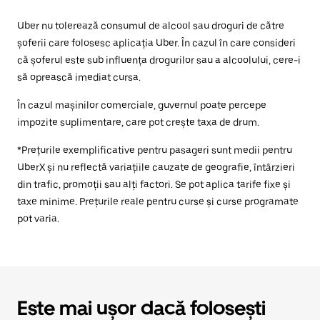
Uber nu tolerează consumul de alcool sau droguri de către
șoferii care folosesc aplicația Uber. În cazul în care consideri
că șoferul este sub influența drogurilor sau a alcoolului, cere-i
să oprească imediat cursa.
În cazul mașinilor comerciale, guvernul poate percepe
impozite suplimentare, care pot crește taxa de drum.
*Prețurile exemplificative pentru pasageri sunt medii pentru
UberX și nu reflectă variațiile cauzate de geografie, întârzieri
din trafic, promoții sau alți factori. Se pot aplica tarife fixe și
taxe minime. Prețurile reale pentru curse și curse programate
pot varia.
Este mai ușor dacă folosești