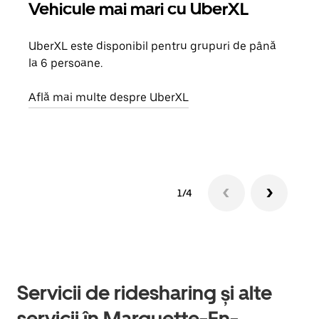
Vehicule mai mari cu UberXL
Căl
UberXL este disponibil pentru grupuri de până
Când 
la 6 persoane.
de g
prop
Află mai multe despre UberXL
Află
1/4
Servicii de ridesharing și alte
servicii în Marquette-En-