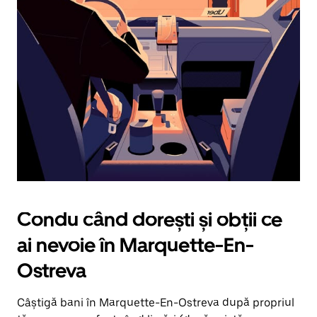
îndreptată
în
jos.
Închide
calendarul
apăsând
pe
butonul
Escape.
Condu când dorești și obții ce
ai nevoie în Marquette-En-
Ostreva
Câștigă bani în Marquette-En-Ostreva după propriul