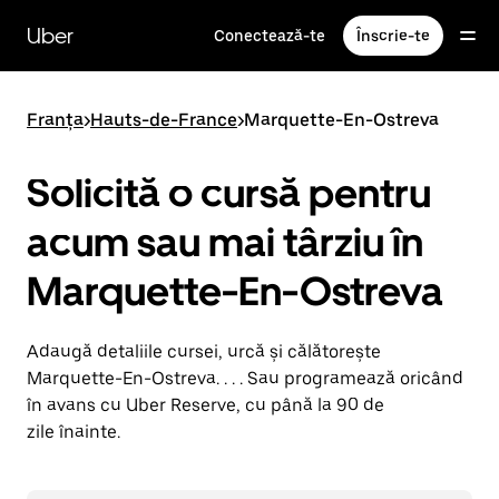
Accesează
direct
Uber
Conectează-te
Înscrie-te
conținutul
principal
Franța
>
Hauts-de-France
>
Marquette-En-Ostreva
Solicită o cursă pentru
acum sau mai târziu în
Marquette-En-Ostreva
Adaugă detaliile cursei, urcă și călătorește
Marquette-En-Ostreva. . . . Sau programează oricând
în avans cu Uber Reserve, cu până la 90 de
zile înainte.