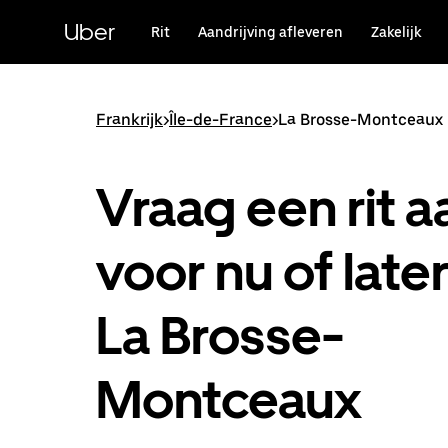
Doorgaan
naar
Uber
Rit
Aandrijving afleveren
Zakelijk
hoofdinhoud
Frankrijk
>
Île-de-France
>
La Brosse-Montceaux
Vraag een rit a
voor nu of later
La Brosse-
Montceaux