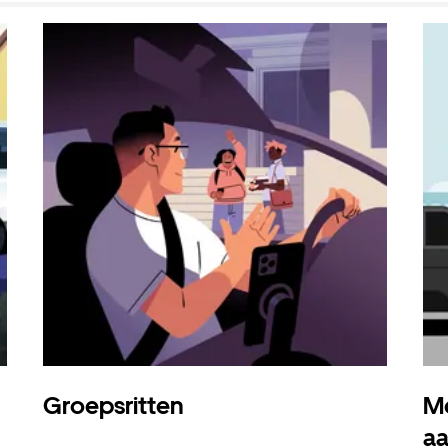
Groepsritten
Me
a