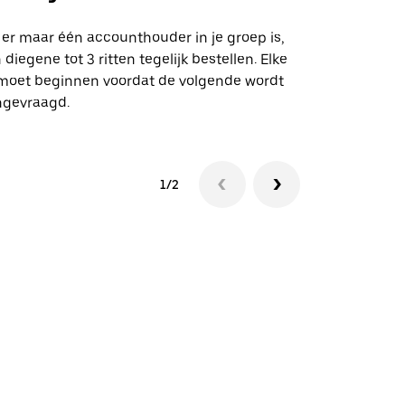
Onze shuttle
geselecteer
 er maar één accounthouder in je groep is,
aangewezen 
 diegene tot 3 ritten tegelijk bestellen. Elke
 moet beginnen voordat de volgende wordt
Bekijk de be
ngevraagd.
1/2