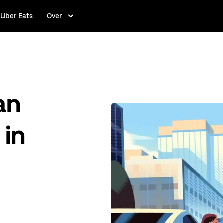
Uber Eats
Over
an
 in