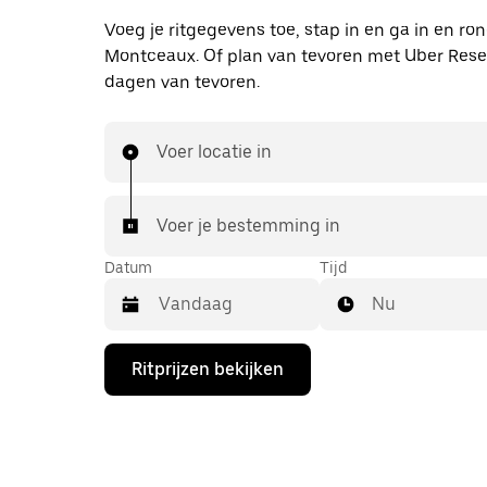
Voeg je ritgegevens toe, stap in en ga in en ro
Montceaux. Of plan van tevoren met Uber Reser
dagen van tevoren.
Voer locatie in
Voer je bestemming in
Datum
Tijd
Nu
Druk
Ritprijzen bekijken
op
de
pijl
omlaag
om
de