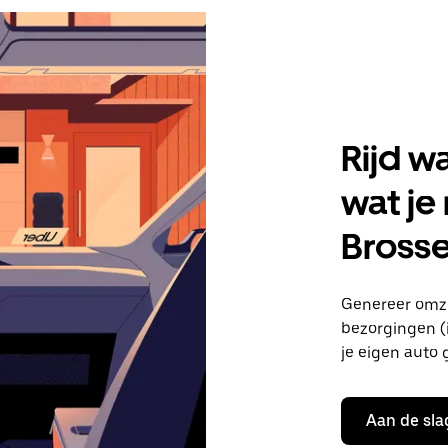
Rijd w
wat je
Bross
Genereer omze
bezorgingen (i
je eigen auto 
Aan de sla