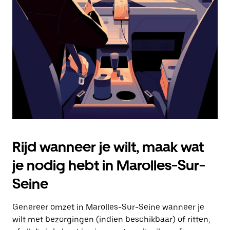
Druk
op
Escape
om
de
agenda
te
sluiten.
Rijd wanneer je wilt, maak wat
je nodig hebt in Marolles-Sur-
Seine
Genereer omzet in Marolles-Sur-Seine wanneer je
wilt met bezorgingen (indien beschikbaar) of ritten,