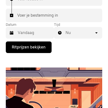
Voer je bestemming in
Datum
Tijd
Nu
Druk
Ritprijzen bekijken
op
de
pijl
omlaag
om
de
agenda
te
openen
en
een
datum
te
selecteren.