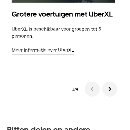
Grotere voertuigen met UberXL
Gro
UberXL is beschikbaar voor groepen tot 6
Wann
personen.
groe
opha
Meer informatie over UberXL
Lees
1/4
Ritten delen en andere