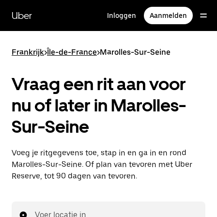
Doorgaan
naar
Uber
Inloggen
Aanmelden
hoofdinhoud
Frankrijk
>
Île-de-France
>
Marolles-Sur-Seine
Vraag een rit aan voor
nu of later in Marolles-
Sur-Seine
Voeg je ritgegevens toe, stap in en ga in en rond
Marolles-Sur-Seine. Of plan van tevoren met Uber
Reserve, tot 90 dagen van tevoren.
Voer locatie in