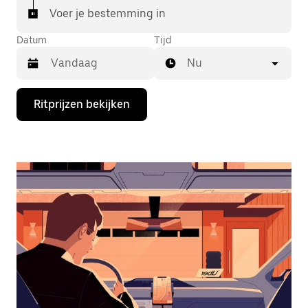
Voer je bestemming in
Datum
Tijd
Nu
Druk
Ritprijzen bekijken
op
de
pijl
omlaag
om
de
agenda
te
openen
en
een
datum
te
selecteren.
Druk
op
Escape