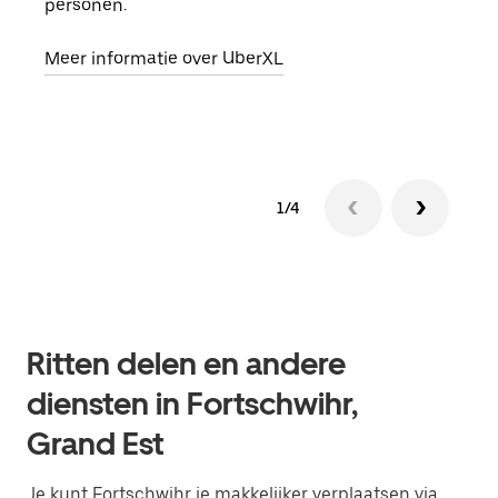
personen.
groe
opha
Meer informatie over UberXL
Lees
1/4
Ritten delen en andere
diensten in Fortschwihr,
Grand Est
Je kunt Fortschwihr je makkelijker verplaatsen via