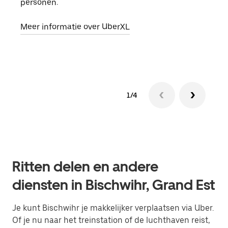
personen.
groe
opha
Meer informatie over UberXL
Lees
1/4
Ritten delen en andere
diensten in Bischwihr, Grand Est
Je kunt Bischwihr je makkelijker verplaatsen via Uber.
Of je nu naar het treinstation of de luchthaven reist,