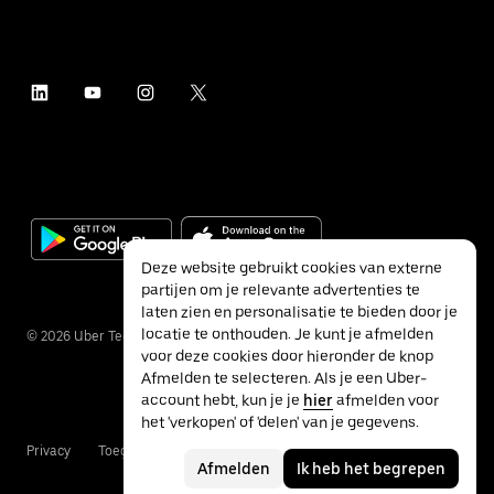
Deze website gebruikt cookies van externe
partijen om je relevante advertenties te
laten zien en personalisatie te bieden door je
locatie te onthouden. Je kunt je afmelden
©
2026
Uber Technologies Inc.
voor deze cookies door hieronder de knop
Afmelden te selecteren. Als je een Uber-
account hebt, kun je je
hier
afmelden voor
het 'verkopen' of 'delen' van je gegevens.
Privacy
Toegankelijkheid
Voorwaarden
Afmelden
Ik heb het begrepen