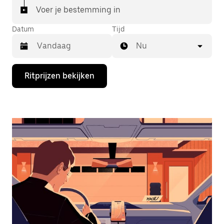
Voer je bestemming in
Datum
Tijd
Nu
Druk
Ritprijzen bekijken
op
de
pijl
omlaag
om
de
agenda
te
openen
en
een
datum
te
selecteren.
Druk
op
Escape