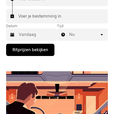
Voer je bestemming in
Datum
Tijd
Nu
Druk
Ritprijzen bekijken
op
de
pijl
omlaag
om
de
agenda
te
openen
en
een
datum
te
selecteren.