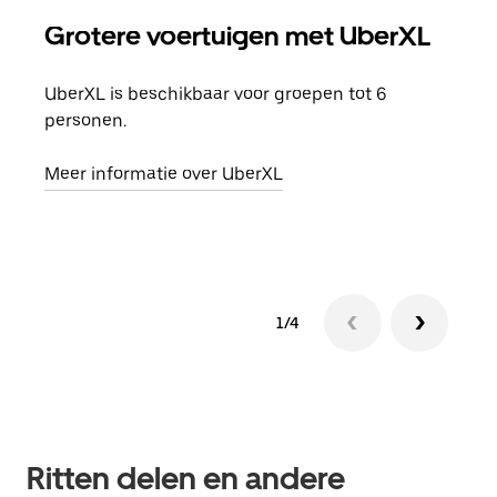
Grotere voertuigen met UberXL
Gro
UberXL is beschikbaar voor groepen tot 6
Wann
personen.
groe
opha
Meer informatie over UberXL
Lees
1/4
Ritten delen en andere