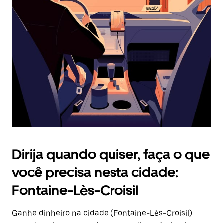
Pressione
a
tecla
“ESC”
para
fechar
o
calendário.
Dirija quando quiser, faça o que
você precisa nesta cidade:
Fontaine-Lès-Croisil
Ganhe dinheiro na cidade (Fontaine-Lès-Croisil)