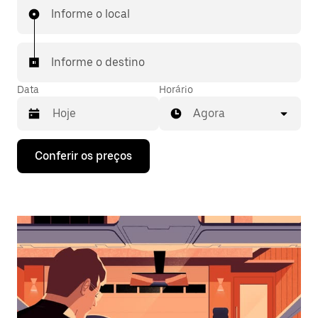
Informe o local
Informe o destino
Data
Horário
Agora
Pressione
Conferir os preços
a
seta
para
baixo
para
interagir
com
o
calendário
e
selecionar
uma
data.