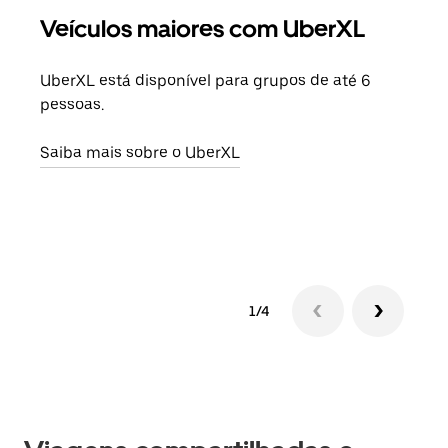
Veículos maiores com UberXL
Vi
UberXL está disponível para grupos de até 6
Ao c
pessoas.
sua 
adic
Saiba mais sobre o UberXL
dese
Saib
1/4