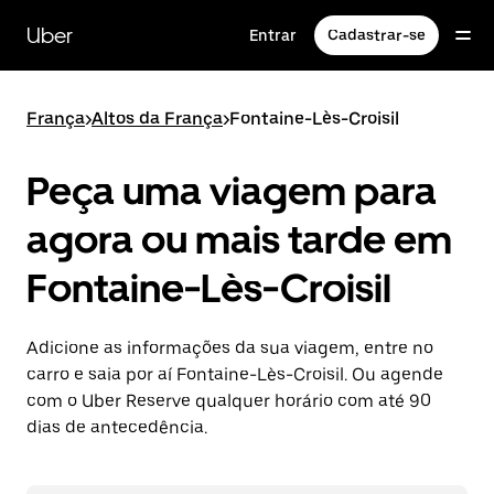
Pular
para
Uber
Entrar
Cadastrar-se
o
conteúdo
principal
França
>
Altos da França
>
Fontaine-Lès-Croisil
Peça uma viagem para
agora ou mais tarde em
Fontaine-Lès-Croisil
Adicione as informações da sua viagem, entre no
carro e saia por aí Fontaine-Lès-Croisil. Ou agende
com o Uber Reserve qualquer horário com até 90
dias de antecedência.